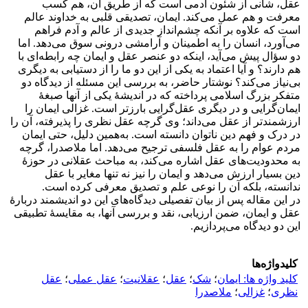
عقل، شأنی از شئون آدمی است که از طریق آن، هم کسب
معرفت و هم عمل می‌کند. ایمان، تصدیقی قلبی به خداوند عالم
است که علاوه بر آنکه چشم‌انداز جدیدی از عالم و آدم فراهم
می‌آورد، انسان را به اطمینان و آرامشی درونی سوق می‌دهد. اما
دو سؤال پیش می‌آید، اینکه دو عنصر عقل و ایمان چه رابطه‌ای با
هم دارند؟ و آیا اعتماد به یکی از این دو ما را از دستیابی به دیگری
بی‌نیاز می‌کند؟ نوشتار حاضر، به بررسی این مسئله از دیدگاه دو
متفکر بزرگ اسلامی پرداخته که در اندیشۀ یکی از آنها صبغۀ
ایمان‌گرایی و در دیگری عقل‌گرایی بارزتر است. غزالی ایمان را
ارزشمندتر از عقل می‌داند؛ وی گرچه عقل نظری را پذیرفته، آن را
در درک و فهم دین ناتوان دانسته است. به‌همین دلیل، حتی ایمان
مردم عوام را به عقل فلسفی ترجیح می‌دهد. اما ملاصدرا، گرچه
به محدودیت‌های عقل اشاره می‌کند، به مباحث عقلانی در حوزۀ
دین بسیار ارزش می‌دهد و ایمان را نیز نه تنها مغایر با عقل
ندانسته، بلکه آن را نوعی علم و تصدیق معرفی کرده است.
در این مقاله پس از بیان تفصیلی دیدگاه‌های این دو اندیشمند دربارۀ
عقل و ایمان، ضمن ارزیابی، نقد و بررسی آنها، به مقایسۀ تطبیقی
این دو دیدگاه می‌پردازیم.
کلیدواژه‌ها
کلید واژه ها: ایمان
؛
شک
؛
عقل
؛
عقلانیت
؛
عقل عملی
؛
عقل
نظری
؛
غزالی
؛
ملاصدرا