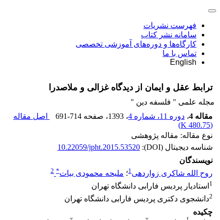
فهرست نشریات
سامانه نشر کتاب
کارگاه‌ها و دوره‌های آموزشی تخصصی
تماس با ما
English
ترابط عقل و ایمان از دیدگاه غزالی و ملاصدرا
مجله علمی " فلسفه دین "
مقاله 4
،
دوره 11، شماره 4
، 1393
، صفحه
691-714
اصل مقاله
)
480.75 K
(
نوع مقاله: مقاله پژوهشی
شناسه دیجیتال (DOI):
10.22059/jpht.2015.53520
نویسندگان
2
*
1
روح الله شاکری زواردهی
؛
ملیحه محمودی بیات
1
استادیار پردیس فارابی دانشگاه تهران
2
دانشجوی دکتری پردیس فارابی دانشگاه تهران
چکیده