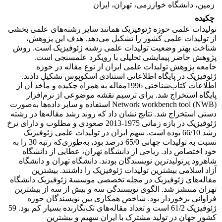
زمین، دانشگاه خوارزمی، تهران، ایران
چکیده
تولیدات علمی حوزه ژئوفیزیک همانند سایر رشته‌های علمی بخشی
از تولیدات علمی کشور را تشکیل می‌دهد. هدف این پژوهش،
شناخت بهتر وضعیت تولیدات علمی رشته ژئوفیزیک است. روش
پژوهش حاضر پیمایشی تحلیلی با رویکرد علم­سنجی است.
جامعه پژوهش تولیدات علمی ایران از نوع مقاله در حوزه
ژئوفیزیک در پایگاه اطلاعاتی استنادی اسکوپوس تشکیل دادند.
اطلاعات کتاب‌شناختی 1996مقاله به همراه چکیده و مأخذ آن از
پایگاه استخراج شد. برای ترسیم نقشه موضوعی از نرم‌افزار
(NWB) Network workbench tool استفاده و سایر داده‌ها به‌صورت
دستی استخراج شد. نتایج نشان داد که روند رشد مقاله‌ها در رشته
ژئوفیزیک در بازه زمانی 1975-2013 صعودی و مطلوب و دارای نرخ
رشد 66/10 بوده است. سهم ایران در تولیدات علمی ژئوفیزیک
نسبت به تولیدات جهانی 65/0 درصد بود، به‌طوری‌که رتبه 30 را به
خود اختصاص داد. ریاحی از دانشگاه تهران، عطایی از دانشگاه
شاهرود پرتولیدترین نویسندگان بودند. دانشگاه تهران و دانشگاه
آزاد اسلامی بیشترین تولیدات ژئوفیزیک را داشتند. بیشترین
مقاله‌های ژئوفیزیک در مجله تخصصی موسسة ژئوفیزیک دانشگاه
تهران منتشر شد. الگوی نویسندگی سه و بیش از سه از بیشترین
فراوانی برخوردار بود. شاخص همکاری بین نویسندگان حوزه
ژئوفیزیک 61/2 است و تعداد مقاله‌های تک‌نگارنده بسیار کم بود. 59
کشور جهان در تولید مشترک با ایران سهیم و بیشترین