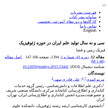
فهرست نشریات
سامانه نشر کتاب
کارگاه‌ها و دوره‌های آموزشی تخصصی
تماس با ما
English
سی و نه سال تولید علم ایران در حوزه ژئوفیزیک
فیزیک زمین و فضا
مقاله 12
،
دوره 41، شماره 1
، 1394
، صفحه
147-166
اصل مقاله
)
1.48 M
(
شناسه دیجیتال (DOI):
10.22059/jesphys.2015.53441
نویسندگان
2
1
*
مریم اسدی
؛
علی قادری سهی
1
دکتری علم اطلاعات و دانش‌شناسی، رئیس گروه خدمات
کتابداری و اطلاع‌رسانی کتابخانه مرکزی دانشگاه صنعتی شریف
و عضو هیئت‌مدیره انجمن کتابداری و اطلاع‌رسانی ایران، تهران،
ایران
2
دانشجوی کارشناسی ارشد رشته ژئوفیزیک، دانشکدة علوم