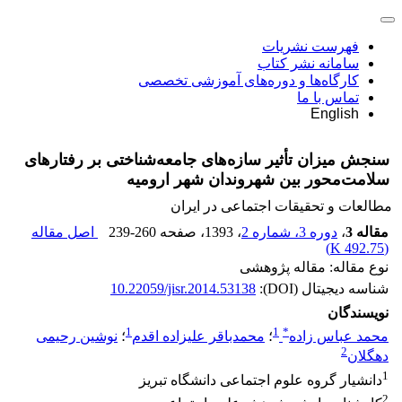
فهرست نشریات
سامانه نشر کتاب
کارگاه‌ها و دوره‌های آموزشی تخصصی
تماس با ما
English
سنجش میزان تأثیر سازه‌های جامعه‌شناختی بر رفتارهای
سلامت‌محور بین شهروندان شهر ارومیه
مطالعات و تحقیقات اجتماعی در ایران
مقاله 3
،
دوره 3، شماره 2
، 1393
، صفحه
239-260
اصل مقاله
)
492.75 K
(
نوع مقاله: مقاله پژوهشی
شناسه دیجیتال (DOI):
10.22059/jisr.2014.53138
نویسندگان
1
1
*
محمد عباس زاده
؛
محمدباقر علیزاده اقدم
؛
نوشین رحیمی
2
دهگلان
1
دانشیار گروه علوم اجتماعی دانشگاه تبریز
2