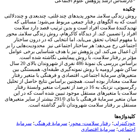
کارشناس ارشد پژوهش علوم اجتماعی
چکیده
روش زندگی سلامتـ محور پدیدهای چندعلتی، چندبعدی و چنددلالتی
است که به الگوهای رفتار جمعی مربوط می‌شود؛ مسائلی که
تهدیدکنندۀ سلامت افراد است و بدین ترتیب قصد دارد سلامت
افراد را تضمین کند. از دیدگاه کاکرهام، روش زندگی سلامتـ محور
با مفهوم انتخاب تحقق می‌یابد، اما انتخابی که در درون ساختار
اجتماعی رخ می‌دهد؛ هر ساختار اجتماعی نیز محدودیت‌هایی را بر
آن اعمال می‌کند. این پژوهش نیز با هدف شناسایی برخی عوامل
مؤثر بر رفتار سلامت، با روش پیمایشی نگاشته شده است.
براساس بررسی یک نمونۀ 486 نفری از شهروندان بالای 20 سال
ساکن شهر ارومیه با روش نمونه‌گیری طبقه‌ای، همبستگی بین
متغیرهای سرمایۀ اجتماعی، اقتصادی و فرهنگی با متغیر رفتار
سلامت معنادار بوده است. همچنین براساس نتایج حاصل از تحلیل
رگرسیونی، نزدیک به 16 درصد از تغییرات متغیر وابستۀ رفتار
سلامت با متغیرهای مستقل موجود تبیین شده است که در این
میان متغیر سرمایۀ فرهنگی با بتای 291/0 بیشتر از سایر متغیرهای
مستقل بر رفتار سلامت شهروندان تأثیر گذاشته است.
کلیدواژه‌ها
خودکنترلی
؛
رفتار سلامت- ‌محور
؛
سرمایۀ فرهنگی
؛
سرمایۀ
اجتماعی
؛
سرمایۀ اقتصادی