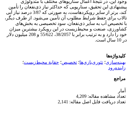
وجود این، در نتیجۀ اعمال سناریوهای مختلف با متدولوژی
پیشنهادی این تحقیق، سناریویی که حداکثر نیاز ذی‌نفعان را تأمین
کند، برتر از سایر رویکردهاست، به صورتی که 3/87 درصد نیاز آبی
تالاب برای حفظ شرایط مطلوب آن تأمین می‌شود. از طرف دیگر،
با تخصیص آب به سایر ذی‌نفعان، سود تخصیصی به بخش‌های
کشاورزی، صنعت و محیط‌زیست در این رویکرد بیشترین میزان
خود را دارد و به ترتیب برابر با 38/2057، 55/622 و 208 میلیون دلار
در 10 سال است.
کلیدواژه‌ها
بهینه‌سازی
؛
تئوری‌بازی‌ها
؛
تخصیص
؛
حقابة محیط‌زیست
؛
زاینده‌رود
مراجع
آمار
تعداد مشاهده مقاله: 4,209
تعداد دریافت فایل اصل مقاله: 2,141