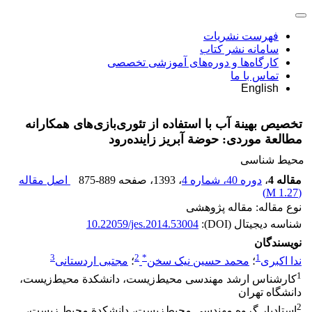
فهرست نشریات
سامانه نشر کتاب
کارگاه‌ها و دوره‌های آموزشی تخصصی
تماس با ما
English
تخصیص بهینة آب با استفاده از تئوری‌بازی‌‌های همکارانه
مطالعة موردی: حوضة آبریز زاینده‌رود
محیط شناسی
مقاله 4
،
دوره 40، شماره 4
، 1393
، صفحه
875-889
اصل مقاله
)
1.27 M
(
نوع مقاله: مقاله پژوهشی
شناسه دیجیتال (DOI):
10.22059/jes.2014.53004
نویسندگان
3
2
*
1
ندا اکبری
؛
محمد حسین نیک سخن
؛
مجتبی اردستانی
1
کارشناس ارشد مهندسی محیط‌‌زیست، دانشکدة محیط‌زیست،
دانشگاه تهران
2
استادیار گروه مهندسی محیط‌زیست، دانشکدة محیط‌‌ زیست،