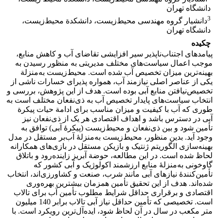
دانشگاه تهران
3
دانشیار گروه مهندسی محیط‌زیست، دانشکدة محیط‌زیست،
دانشگاه تهران
چکیده
پیامدهای اجتناب‌ناپذیر سیر افزایشی تقاضای آب و کاهش منابع،
موجب اعمال سیاست‌های مختلف مدیریتی به منظور رسیدن به
بهینه‌ترین میزان تخصیص آب شده است. محیط‌زیست به‌منزلة
یکی از عناصر اصلی نیازمند آب، همواره پذیرای خسارات ناشی از
تخصیص‌نیافتن منابع آبی بوده است. هدف از این پژوهش، بررسی و
انتخاب سیاست‌های پایدار تخصیص آب به ذی‌نفعان مختلف است به
طوری که آب با کیفیت و میزان مناسب برای ادامة حیات پیکرة
آبی در دسترس باشد و اهداف اقتصادی هر یک از ذی‌نفعان نیز
تأمین شود و بین ذی‌نفعان و محیط‌زیست (پیکرۀ آبی) توافق به
وجود آید. بدین منظور، محیط‌زیست به‌منزلۀ آب‌بر مستقل در مدل
بهینه‌سازی الگوریتم ژنتیک و بازیکن مستقل در بازی‌های همکارانه
لحاظ شده است. در این مطالعه، حوضة آبریز زاینده‌رود و باتلاق
گاوخونی به‌منزلۀ منابع ارزشمند اکولوژیک و آبی کشور که
تأمین‌کنندۀ نیازهای آبی مانند شرب، صنعت و کشاورزی‌اند، انتخاب
شده‌اند. هدف از این تحقیق تأمین همزمان بیشترین بهره‌وری
اقتصادی و برقراری حداقل شرایط مطلوب تأمین آب برای تالاب
است. تخصیصی که تأمین حداقل نیاز آبی تالاب برابر 140 میلیون
متر مکعب در سال در آن لحاظ شود، ایده‌آل‌ترین رویکرد است. با