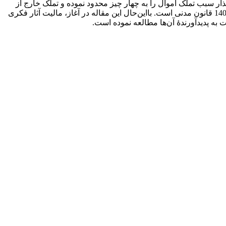
تی دیگر، قانون‌گذار سبب تملک اموال را به چهار چیز محدود نموده و تملک خارج از
این اسباب را نامشروع دانسته است. هدف مقالۀ حاضر، بررسی فرآیند تحصیل ملکیت پدیدآورندۀ اثر فکری نسبت به اثر خود در سیاق مادۀ 140 قانون مدنی است. با‌این‌حال این مقاله در آغاز، مالیت آثار فکری
ه پدیدآورندۀ آن‌ها مطالعه نموده است.