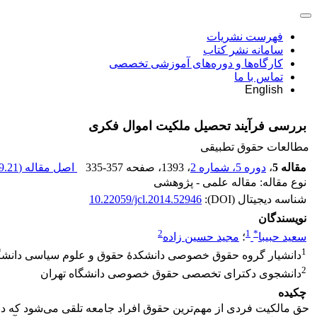
فهرست نشریات
سامانه نشر کتاب
کارگاه‌ها و دوره‌های آموزشی تخصصی
تماس با ما
English
بررسی فرآیند تحصیل ملکیت اموال فکری
مطالعات حقوق تطبیقی
مقاله 5
،
دوره 5، شماره 2
، 1393
، صفحه
335-357
اصل مقاله (
.21 K
نوع مقاله: مقاله علمی - پژوهشی
شناسه دیجیتال (DOI):
10.22059/jcl.2014.52946
نویسندگان
2
1
*
سعید حبیبا
؛
مجید حسین زاده
1
دانشیار گروه حقوق خصوصی دانشکدۀ حقوق و علوم سیاسی دانشگا
2
دانشجوی دکترای تخصصی حقوق خصوصی دانشگاه تهران
چکیده
حق مالکیت فردی از مهم‌ترین حقوق افراد جامعه تلقی می‌شود که د