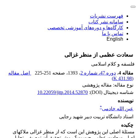
فهرست نشریات
سامانه نشر کتاب
کارگاه‌ها و دوره‌های آموزشی تخصصی
تماس با ما
English
سعادت عظمی از منظر غزالی
فلسفه و کلام اسلامی
مقاله 4
،
دوره 47، شماره 2
، 1393
، صفحه
225-251
اصل مقاله
)
431.98 K
(
نوع مقاله: مقاله پژوهشی
شناسه دیجیتال (DOI):
10.22059/jitp.2014.52870
نویسنده
*
عین الله خادمی
استاد دانشگاه تربیت دبیر شهید رجایی
چکیده
مسئلۀ اصلی این پژوهش این است که از منظر غزالی ملاک­های
اصلی سعادت عظمی چیست؟ روش تحقیق آن توصیفی‌ـ‌تحلیلی