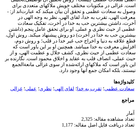
است. غزالی در مکتوبات مختلف خویش ملاک­های متعددی برای
وصول به سعادت عظمی و تحقق آن بیان می­کند که عبارت‌اند از: ­­
معرفت الهی، تقرب به خدا، لقای الهی، نظر به وجه الهی در
آخرت، داشتن بیشترین حب به خدا در آخرت، تفکیک سعادت
عظمی از حیث نظری و عملی. او برای تحقق عامل پنجم (داشتن
بیشترین حب به خدا در آخرت) دو روش پیشنهاد می­کند. روش اول،
قطع علاقه به دنیا و اخراج حب غیر خدا در قلب؛ و روش دوم،
افزایش معرفت به خدا می­باشد. همچنین او بر این باور است که
سعادت عظمی از حیث نظری، کشف جلال و عظمت الهی، و از
حیث عملی، اتصاف قلب به عقاید و اخلاق محمود است. نگارنده بر
این باور است که ملاک­های ارائه‌شده از سوی غزالی مانعةالجمع
نیستند، بلکه امکان جمع آن­ها وجود دارد.
کلیدواژه‌ها
سعادت عظمی
؛
تقرب به خدا
؛
لقای الهی
؛
نظری
؛
عملی
؛
غزالی
مراجع
آمار
تعداد مشاهده مقاله: 2,325
تعداد دریافت فایل اصل مقاله: 1,177