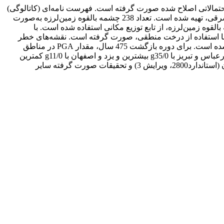
حتمالاتی اصلاح شده صورت گرفته است. فهرست نامه‌ای (کاتالوگی)
یکنواخت، شامل زمین‌لرزه‌های تاریخی و دستگاهی تا انتهای 2012 در ناحیه‌ای محدود به 22 تا 42 درجه عرض شمالی و 42 تا 66 درجه طول شرقی، تهیه شده است. تعداد 238 چشمه بالقوه زمین‌لرزه به‌صورت
القوه زمین‌لرزه، از تابع توزیع مکانی استفاده شده است. با
4000 نقطه و سه رابطه تضعیف و دو مدل لرزه‌خیزی با استفاده از درخت منطقی، صورت گرفته است. نقشه‌های خطر
زمین‌لرزه برای PGA و SA در دوره‌های تناوب 2/0 و 2 ثانیه روی سنگ بستر با 5% میرایی برای 10% و 63% احتمال فزونی در 50 سال تهیه شده است. برای دوره بازگشت 475 سال، مقدار PGA در مناطق
گوناگون کشور از g63/0 برای شمال شرق استان لرستان تا g1/0 برای مناطق مرکزی ایران متغیر است. در بین مراکز استان‌های کشور، بندرعباس و تبریز با g35/0 بیشترین و یزد و اصفهان با g11/0 کمترین
مقدار PGA روی سنگ بستر را برای دوره بازگشت 475 سال به خود اختصاص داده‌اند. نتایج، با نقشه پهنه‌بندی خطر نسبی زمین‌لرزه در ایران (استاندارد2800، ویرایش 3) و تحقیقات صورت گرفته سایر