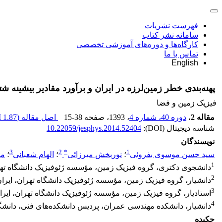
فهرست نشریات
سامانه نشر کتاب
کارگاه‌ها و دوره‌های آموزشی تخصصی
تماس با ما
English
پهنه‌بندی خطر زمین‌لرزه در ایران و برآورد مقادیر بیشینه شت
فیزیک زمین و فضا
مقاله 2
،
دوره 40، شماره 4
، 1393
، صفحه
15-38
اصل مقاله (
1.87 M
شناسه دیجیتال (DOI):
10.22059/jesphys.2014.52404
نویسندگان
3
2
*
1
سید حسن موسوی بفروئی
؛
نوربخش میرزائی
؛
الهام شعبانی
؛
مر
1
دانشجوی دکتری، گروه فیزیک زمین، مؤسسه ژئوفیزیک دانشگاه تهر
2
دانشیار، گروه فیزیک زمین، مؤسسه ژئوفیزیک دانشگاه تهران، ایرا
3
استادیار، گروه فیزیک زمین، مؤسسه ژئوفیزیک دانشگاه تهران، ایرا
4
دانشیار، دانشکده مهندسی عمران، پردیس دانشکده‌های فنی، دانشگا
چکیده