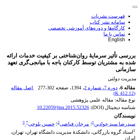
فهرست نشریات
سامانه نشر کتاب
کارگاه‌ها و دوره‌های آموزشی تخصصی
تماس با ما
English
بررسی تأثیر سرمایۀ روان‌شناختی بر کیفیت خدمات ارائه
شده به مشتریان توسط کارکنان باجه با میانجی‌گری تعهد
سازمانی
مدیریت دولتی
مقاله 6
،
دوره 7، شماره 2
، 1394
، صفحه
277-302
اصل مقاله
)
412.12 K
(
نوع مقاله: مقاله علمی پژوهشی
شناسه دیجیتال (DOI):
10.22059/jipa.2015.52326
نویسندگان
3
*
2
1
سیدرضا سید جوادین
؛
مرجان فیاضی
؛
حسین بلوچی
1
استاد گروه بازرگانی، دانشکدۀ مدیریت دانشگاه تهران، تهران،
ایران