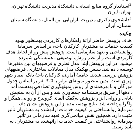
2
استادیار گروه منابع انسانی، دانشکدۀ مدیریت دانشگاه تهران،
تهران، ایران
3
دانشجوی دکتری مدیریت بازاریابی بین الملل، دانشگاه سمنان،
سمنان، ایران
چکیده
هدف پژوهش حاضر ارائۀ راهکارهای کاربردی به‎منظور بهبود
کیفیت خدمات به مشتریانِ کارکنان باجه، بر اساس سرمایۀ
روان‎شناختی و تعهد سازمانی است. پژوهش پیش رو از لحاظ هدف
کاربردی است و از نظر روش، توصیفی ـ همبستگی شمرده
می‎شود. در این پژوهش ابتدا مدل نظری و فرضیه‎های بین متغیرها
توسعه داده شد. سپس به‎کمک مدل معادلات ساختاری، فرضیه‎های
پژوهش بررسی شدند. جامعۀ آماری، کارکنان باجۀ بانک انصار شهر
تهران است. بدین منظور نمونه‌ای برابر با 320 نفر بر اساس جدول
مورگان و با بهره‎مندی از روش نمونه‎گیری تصادفی به‎دست آمد.
داده‎ها از طریق پرسشنامه جمع‎آوری شد و پس از آن به سنجش
پایایی و روایی ابزار پژوهش به‌کمک آلفای کرونباخ و روایی همگرا و
واگرا پرداخته شد. نتایج به‎دست‎آمده از این پژوهش نشان داد،
سرمایۀ روان‎شناختی بر کیفیت خدمات ارائه‎شده به مشتریان تأثیر
مثبت دارد. همچنین نقش میانجی‌گری تعهد سازمانی در تأثیر
سرمایۀ روان‎شناختی بر کیفیت خدمات ارائه‎شده به مشتریان، به
تأیید رسید.