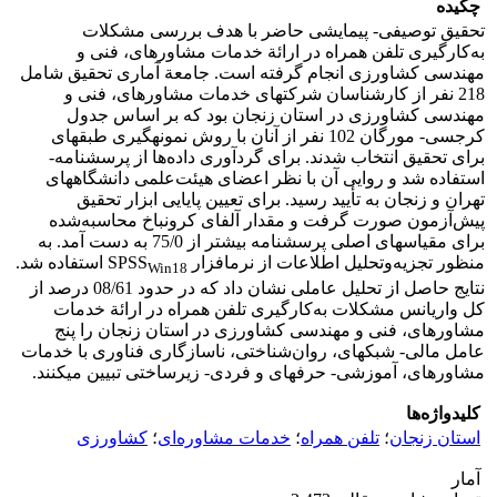
چکیده
تحقیق توصیفی- پیمایشی حاضر با هدف بررسی مشکلات
به‌کارگیری تلفن همراه در ارائة خدمات مشاوره­ای، فنی و
مهندسی کشاورزی انجام گرفته است. جامعة آماری تحقیق شامل
218 نفر از کارشناسان شرکت­های خدمات مشاوره­ای، فنی و
مهندسی کشاورزی در استان زنجان بود که بر اساس جدول
کرجسی- مورگان 102 نفر از آنان با روش نمونه­گیری طبقه­ای
برای تحقیق انتخاب شدند. برای گردآوری داده‌ها از پرسشنامه­
استفاده شد و روایی آن با نظر اعضای هیئت‌علمی دانشگاه­های
تهران و زنجان به تأیید رسید. برای تعیین پایایی ابزار تحقیق
پیش‌آزمون صورت گرفت و مقدار آلفای کرونباخ محاسبه‌شده
برای مقیاس­های اصلی پرسشنامه بیشتر از 75/0 به دست آمد. به
منظور تجزیه‌وتحلیل اطلاعات از نرم­افزار SPSS
استفاده شد.
Win18
نتایج حاصل از تحلیل عاملی نشان داد که در حدود 08/61 درصد از
کل واریانس مشکلات به‌کارگیری تلفن همراه در ارائة خدمات
مشاوره­ای، فنی و مهندسی کشاورزی در استان زنجان را پنج
عامل مالی- شبکه­ای، روان‌شناختی، ناسازگاری فناوری با خدمات
مشاوره­ای، آموزشی- حرفه­ای و فردی- زیرساختی تبیین می­کنند.
کلیدواژه‌ها
استان زنجان
؛
تلفن همراه
؛
خدمات مشاوره‌ای
؛
کشاورزی
آمار