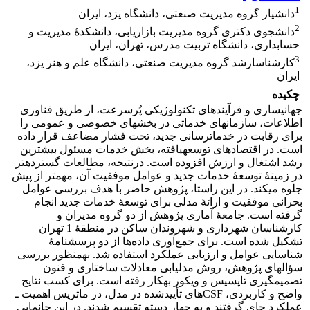
1
دانشیار گروه مدیریت صنعتی، دانشگاه یزد، ایران
2
دانشجوی دکتری گروه مدیریت بازاریابی، دانشکدۀ مدیریت و
حسابداری، دانشگاه تربیت مدرس، تهران، ایران
3
کارشناس‎ارشد گروه مدیریت صنعتی، دانشگاه علم و هنر یزد،
ایران
چکیده
جهانی­سازی و فرآیندهای تکنولوژیکی پُرسرعت، از طریق فناوری
اطلاعات، سازمان‎های خدماتی در بخش­های خصوصی و عمومی را
برای رقابت در خدمات‎رسانی جدید، تحت فشار مضاعف قرار داده
است. در اقتصادهای توسعه­یافته، بخش خدمات مسئول بیشترین
رشد اشتغال و ارزش افزوده است. درنتیجه، مطالعات گسترده­تر
در زمینۀ توسعۀ خدمات جدید و عوامل موفقیت آن، مهم­تر از پیش
جلوه می­کند. در این راستا، پژوهش حاضر با هدف بررسی عوامل
بحرانی موفقیت و ارائۀ مدلی برای توسعۀ خدمات جدید انجام
گرفته است. جامعۀ آماری پژوهش از دو گروه مدیران و
کارشناسان شهرداری و شهروندان ساکن در منطقۀ­ 1 تهران
تشکیل شده است. برای جمع‌آوری داده‌ها از دو پرسشنامۀ‌‌
شناسایی عوامل و ارزیابی عملکرد استفاده شد. به‎منظور بررسی
سؤال‎های پژوهش، روش مدل­یابی معادلات ساختاری و فنون
تصمیم‎گیری تاپسیس و ویکور به‎کار رفته است. برای کسب نتایج
واضح و کاربردی، CSFهای تأییدشده در مدل، در ماتریس اهمیت ـ
عملکرد جای گرفتند و به چهار دسته تقسیم شدند. در این جانمایی