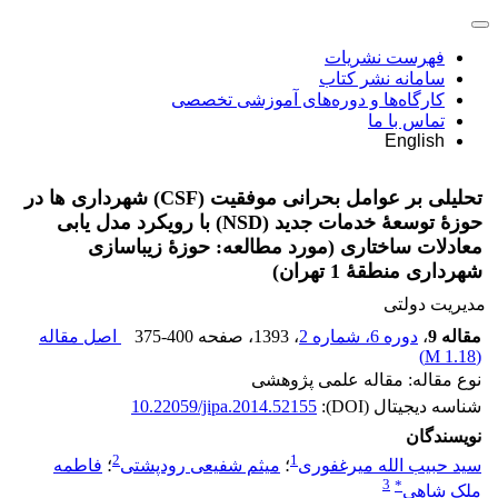
فهرست نشریات
سامانه نشر کتاب
کارگاه‌ها و دوره‌های آموزشی تخصصی
تماس با ما
English
تحلیلی بر عوامل بحرانی موفقیت (CSF) شهرداری ها در
حوزۀ توسعۀ خدمات جدید (NSD) با رویکرد مدل یابی
معادلات ساختاری (مورد مطالعه: حوزۀ زیباسازی
شهرداری منطقۀ 1 تهران)
مدیریت دولتی
مقاله 9
،
دوره 6، شماره 2
، 1393
، صفحه
375-400
اصل مقاله
)
1.18 M
(
نوع مقاله: مقاله علمی پژوهشی
شناسه دیجیتال (DOI):
10.22059/jipa.2014.52155
نویسندگان
2
1
سید حبیب الله میرغفوری
؛
میثم شفیعی رودپشتی
؛
فاطمه
3
*
ملک شاهی