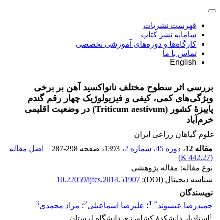
فهرست نشریات
سامانه نشر کتاب
کارگاه‌ها و دوره‌های آموزشی تخصصی
تماس با ما
English
بررسی اثر سطوح مختلف نانواکسید آهن بر برخی
ویژگی‌های کمی، کیفی و فیزیولوژیک چهار رقم گندم
پاییزۀ کشور (Triticum aestivum) در وضعیت اقلیمی
خرم‌آباد
علوم گیاهان زراعی ایران
مقاله 12
،
دوره 45، شماره 2
، 1393
، صفحه
287-298
اصل مقاله
)
442.27 K
(
نوع مقاله: مقاله پژوهشی
شناسه دیجیتال (DOI):
10.22059/ijfcs.2014.51907
نویسندگان
3
2
1
*
حمیدرضا عیسوند
؛
علیرضا اسماعیلی
؛
مراد محمدی
1
استادیار دانشکدۀ کشاورزی دانشگاه لرستان