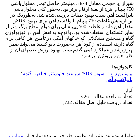
شیراز (با حجمی معادل 33/74 میلی­متر حاصل تیمار محلول‌پاشی
750 پی­پی­ام آهن) از بقیۀ ارقام برتر بود. به‌طور کلی محلول‌پاشی
نانواکسید آهن سبب بهبود صفات بررسی‌شده شد. به‌طوری­که در
این آزمایش غلظت 750 پی­پی­ام نانواکسید آهن برای بهبود SDSو
مقدار آهن دانه و غلظت 500 پی­پی­ام آن برای دوام سطح برگ بهتر از
سایر غلظت­های استفاده‌شده بود. با توجه به نقش آهن در فیزیولوژی
گیاه و همچنین مشکلاتی که خاک­های آهکی در تأمین آهن کافی برای
گیاه دارند، استفاده از کود آهن به‌صورت نانواکسید می‌تواند ضمن
بهبود رشد و عملکرد کمی گندم سبب بهبود ارزش تغذیه­ای آن از
نظر آهن و پروتئین نیز شود.
کلیدواژه‌ها
پروتئین دانه
؛
رسوب SDS
؛
سرعت فتوستنز خالص
؛
گندم
؛
نانواکسید آهن
آمار
تعداد مشاهده مقاله: 3,261
تعداد دریافت فایل اصل مقاله: 1,732
سامانه مدیریت نشریات علمی.
طراحی و پیاده سازی از
سیناوب