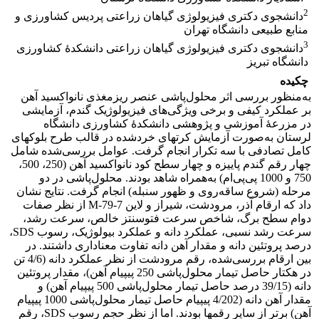
2
دانشجوی دکتری فیزیولوژی گیاهان زراعتی پردیس کشاورزی و
منابع طبیعی دانشگاه تهران
3
دانشجوی دکتری فیزیولوژی گیاهان زراعتی دانشکدۀ کشاورزی
دانشگاه تبریز
چکیده
به‌منظور بررسی اثر محلول‌پاشی عنصر ریز‌مغذی نانواکسید آهن
بر عملکرد کیفی و برخی ویژگی‌های فیزیولوژیک گندم، آزمایشی
در مزرعۀ آموزشی و پژوهشی دانشکدۀ کشاورزی دانشگاه
لرستان به‌صورت آزمایش کرت­های خرد‌شده در قالب طرح بلوک­های
کامل تصادفی با سه تکرار انجام گرفت. عوامل بررسی‌شده شامل
چهار رقم گندم پاییزه و چهار سطح کود نانواکسید آهن (250، 500،
750 و 1000 پی‌پی‌ام) به‌همراه شاهد بودند. محلول‌پاشی در دو
مرحله (شروع ساقه‌روی و ظهور سنبله) انجام گرفت. نتایج نشان
داد که ارقام آذر، مرودشت، شیراز و لاین M-79-7 از نظر صفات
دوام سطح برگ، شاخص سرعت فتوسنتز خالص، سرعت رشد،
سرعت رشد نسبی، عملکرد دانه و عملکرد بیولوژیک، رسوب SDS،
درصد پروتئین دانه و مقدار آهن دانه تفاوت معنا­داری داشتند. در
بین ارقام بررسی‌شده، رقم مرودشت از نظر عملکرد دانه (4/6 تن
در هکتار حاصل تیمار محلول‌پاشی 250 پی­پی­ام آهن)، مقدار پروتئین
دانه (39/15 درصد حاصل تیمار محلول‌پاشی 500 پی­پی­ام آهن) و
مقدار آهن دانه (4/202 پی­پی­ام حاصل تیمار محلول‌پاشی 1000 پی­پی­ام
آهن) برتر از سایر رقم­ها بودند. اما از نظر حجم رسوب SDS، رقم