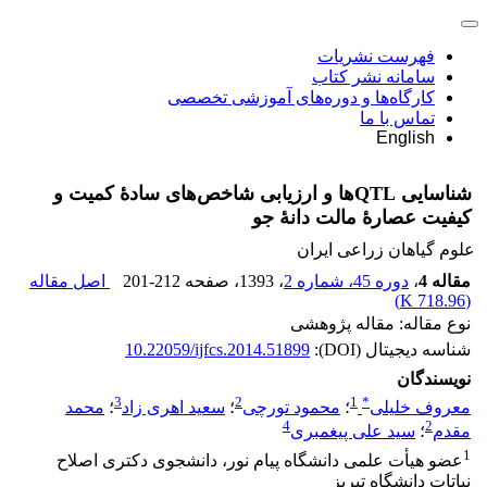
فهرست نشریات
سامانه نشر کتاب
کارگاه‌ها و دوره‌های آموزشی تخصصی
تماس با ما
English
شناسایی QTL‌ها و ارزیابی شاخص‌های سادۀ کمیت و
کیفیت عصارۀ مالت دانۀ جو
علوم گیاهان زراعی ایران
مقاله 4
،
دوره 45، شماره 2
، 1393
، صفحه
201-212
اصل مقاله
)
718.96 K
(
نوع مقاله: مقاله پژوهشی
شناسه دیجیتال (DOI):
10.22059/ijfcs.2014.51899
نویسندگان
3
2
1
*
معروف خلیلی
؛
محمود تورچی
؛
سعید اهری زاد
؛
محمد
4
2
مقدم
؛
سید علی پیغمبری
1
عضو هیأت علمی دانشگاه پیام نور، دانشجوی دکتری اصلاح
نباتات دانشگاه تبریز