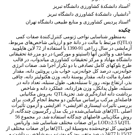
2
استاد دانشکدۀ کشاورزی دانشگاه تبریز
3
دانشیار، دانشکدۀ کشاورزی دانشگاه تبریز
4
استاد پردیس کشاورزی و منابع طبیعی دانشگاه تهران
چکیده
به‌منظور شناسایی نواحی ژنومی کنترل‌کنندۀ صفات کمی
(QTLs) مرتبط با مالت در دانۀ جو و ارزیابی شاخص‌های مربوط،
آزمایشی در سال زراعی 91-1390 با استفاده از 72 لاین هاپلویید
مضاعف و والدین آنها (استپتو و مورکس) در دو مزرعۀ تحقیقاتی
دانشگاه مهاباد و مرکز تحقیقات کشاورزی میاندواب، در قالب
طرح بلوک­های کامل تصادفی با دو تکرار اجرا شد. صفات انرژی
جوانه‌زنی، درصد کل جوانه‌زنی، خواب بذر، پروتئین دانه، مقدار
عصارۀ مالت دانه، مقدار پوستۀ دانه، وزن هکتولیتر دانه، چاقی
بذر، ارتفاع بوته، روز تا سنبله‌دهی، طول سنبله، تعداد دانه در
سنبله، طول پدانکل، وزن هزاردانه، عملکرد دانه و شاخص
برداشت دانه اندازه‌گیری شد. تجزیۀQTL به‌روش مکان­یابی
فاصله‌ای مرکب براساس میانگین دو محیط انجام گرفت. برای
بررسی تأثیرات اپیستازی افزایشی× افزایشی و آزمون تأثیرات
اصلی QTLهای شناسایی‌شده در یک مدل رگرسیون چند‌گانه، از
روش مکان‌یابی فاصله­ای چندگانه استفاده شد. در مجموع 56
QTLبا LOD≥2.5 برای صفات مختلف شناسایی شد. واریانس
فنوتیپی کل توجیه‌شده به‌وسیلۀ این QTL‌ها برای صفات مختلف از
15/37 تا 24/77 درصد متغیر بود که به‌ترتیب به شاخص برداشت و