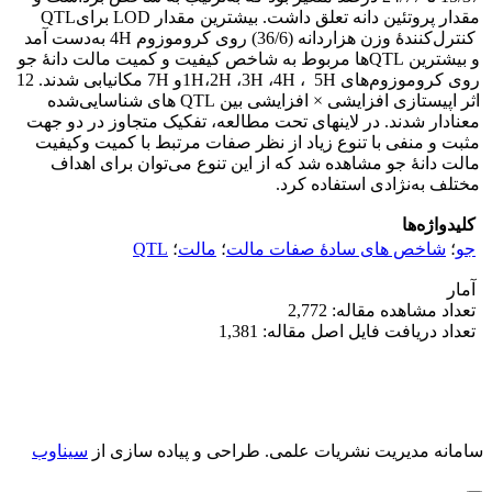
مقدار پروتئین دانه تعلق داشت. بیشترین مقدار LOD برایQTL
کنترل‌کنندۀ وزن هزاردانه (36/6) روی کروموزوم 4H به‌دست آمد
و بیشترین QTL‌ها مربوط به شاخص کیفیت و کمیت مالت دانۀ جو
روی کروموزوم‌های 1H،2H ،3H ،4H ، 5Hو 7H مکان­یابی شدند. 12
اثر اپیستازی افزایشی × افزایشی بین QTL های شناسایی‌شده
معنادار شدند. در لاین­های تحت مطالعه، تفکیک متجاوز در دو جهت
مثبت و منفی با تنوع زیاد از نظر صفات مرتبط با کمیت وکیفیت
مالت دانۀ جو مشاهده شد که از این تنوع می‌توان برای اهداف
مختلف به‌نژادی استفاده کرد.
کلیدواژه‌ها
جو
؛
شاخص های سادۀ صفات مالت
؛
مالت
؛
QTL
آمار
تعداد مشاهده مقاله: 2,772
تعداد دریافت فایل اصل مقاله: 1,381
سامانه مدیریت نشریات علمی.
طراحی و پیاده سازی از
سیناوب