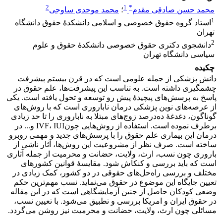
2
1
*
محمد حسن صادقی مقدم
؛
محمد موحدی ساوجی
1
استاد گروه حقوق خصوصی و اسلامی دانشکدۀ حقوق دانشگاه
تهران
2
دانشجوی دکتری حقوق خصوصی دانشکدۀ حقوق و علوم
سیاسی دانشگاه تهران
چکیده
دانش پزشکی از جمله علومی است که در قرن بیستم پیشرفت
چشمگیری داشته است. به تناسب این پیشرفت‌ها، علم حقوق در
پاسخ به پرسش‌های پیچیدۀ پیش رو توسعه و تحول یافته است. یکی
از عرصه‌های نوین پزشکی درمان ناباروری است که با روش‌های
گوناگون، دغدغۀ ده‌درصد زوج‌های مبتلا به ناباروری را تا حد زیادی
برطرف نموده است. استفاده از روش‌هایی چونIVF، IUI و... در
درمان این بیماری علم حقوق را با پرسش‌های جدید و مهمی روبرو
ساخته است. صرف نظر از مشروعیت این روش‌ها، آثار ناشی از
باروری چون نسب، ارث، ولایت، حضانت و محرمیت از جمله آثاری
است که باید بررسی و کنکاش شود. مقایسۀ قوانین کشورهای
مختلف و بررسی راه‌حل‌های حقوقی در دو کشور، کمک زیادی در
تعیین جایگاه این موضوع در حقوق می‌نماید. نسب مهم‌ترین حکم
وضعی کودکان حاصل از جنین آزمایشگاهی است که در این مقاله
در حقوق ایران و امریکا بررسی و تطبیق می‌‌شود. با تعیین نسب،
مسائلی چون ارث، ولایت، حضانت و محرمیت نیز روشن می‌‌گردد.