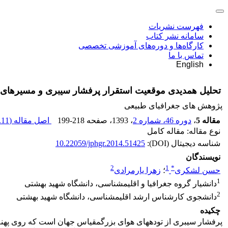
فهرست نشریات
سامانه نشر کتاب
کارگاه‌ها و دوره‌های آموزشی تخصصی
تماس با ما
English
تحلیل همدیدی موقعیت استقرار پرفشار سیبری و مسیرهای 
پژوهش های جغرافیای طبیعی
مقاله 5
،
دوره 46، شماره 2
، 1393
، صفحه
199-218
اصل مقاله (
11 M
نوع مقاله: مقاله کامل
شناسه دیجیتال (DOI):
10.22059/jphgr.2014.51425
نویسندگان
2
1
*
حسن لشکری
؛
زهرا یارمرادی
1
دانشیار گروه جغرافیا و اقلیم‎شناسی، دانشگاه شهید بهشتی
2
دانشجوی کارشناس ارشد اقلیم‎شناسی، دانشگاه شهید بهشتی
چکیده