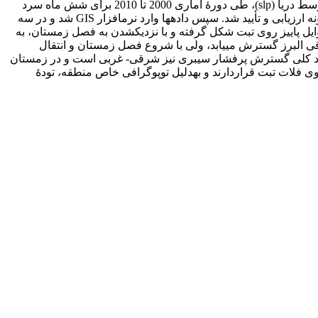
پژوهش حاضر مسیر ورود پرفشار سیبری به ایران در فصل سرد با روش سینوپتیکی مطالعه شد. در این مطالعه، نقشه‎های فشار سطح متوسط دریا (slp)، طی دورۀ آماری 2000 تا 2010 برای شش ماه سرد
سال با قدرت تفکیک مکانی 5/2 درجه از پایگاه داده (NCEP/NCAR) دریافت شد. به‎منظور سنجش اعتبار داده‎ها، سال 2000 به‎منزلۀ سال نمونه ارزیابی و تأیید شد. سپس داده‎ها وارد نرم‎افزار GIS شد و در سه
بخش شناسایی هسته، محور گسترش و مسیر ورود، تجزیه و تحلیل شدند. نتایج پژوهش نشان داد، هستۀ مرکزی سلول پرفشار سیبری در اوایل پاییز روی تبت شکل گرفته و با نزدیک‎شدن به فصل زمستان، به
محدودۀ بین دریاچۀ بایکال و بالخاش منتقل می‎شود. زبانۀ پرفشار سیبری در ابتدای پاییز از سمت شرق وارد ایران‎ می‌شود و تا دامنه‎های شرقی البرز گسترش می‎یابد، ولی با شروع فصل زمستان و انتقال
ض‎های بالاتر، پشتۀ فشاری این سامانه از شمال شرق وارد ایران می‌شود و گاهی تا دریای عمان گسترش می‎یابد؛ روند کلی گسترش پرفشار سیبری نیز شرقی- غربی است و در زمستان
گسترش هسته‎ها به عرض‎های بالاتر بیشتر است، به‎گونه‎ای که تا 40 درجه طول جغرافیایی را دربرمی‎گیرد؛ در حالی‌که در فصل پاییز هسته‎ها روی فلات تبت قراردارند و به‎دلیل توپوگرافی خاص منطقه، تودۀ