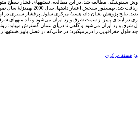
هسته‎های مرکزی به عر
د
؛
هستۀ مرکزی