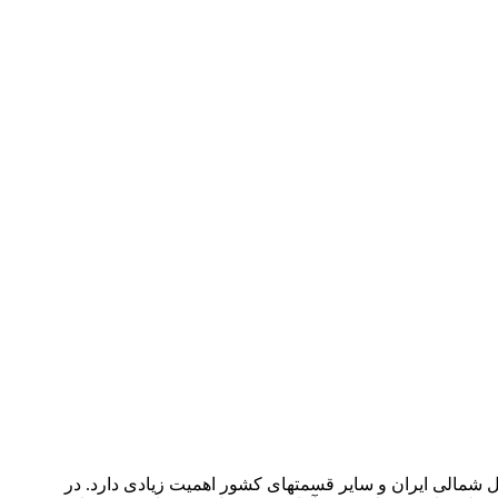
پرفشار سیبری از توده­های هوای بزرگ‎مقیاس جهان است که روی پهنۀ وسیعی از سیارۀ زمین اثر می‎گذارد و به‎دلیل نقش دوگانۀ آن در سواحل شمالی ایران و سایر قسمت‎های کشور اهمیت زیادی دارد. در