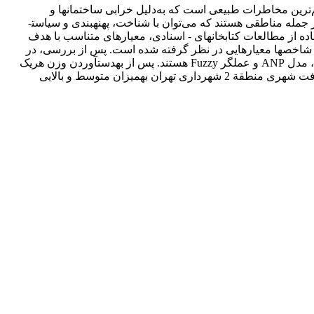
مهم‌ترین مخاطرات طبیعی است که به‌دلیل خرابی ساختمان­ها و
زیرساخت­های شهری، خسارات فراوانی را به اموال و دارایی­ها، در نواحی شهری و اطراف آن وارد می‌آورد. از این رو نواحی آسیب­پذیر شهرها، از جمله مناطقی هستند که می‌توان با شناخت، پهنه­بندی و سیاست­
ه از مطالعات کتابخانه­ای - اسنادی، معیارهای متناسب با هدف
 شاخص­ها معیارهایی در نظر گرفته شده است. پس از بررسی، در
مجموع، یازده معیار انتخاب گردید. در بخش تحلیلی، مدل­هایی که در پژوهش حاضر برای تعیین آسیب­پذیری منطقه در برابر زلزله استفاده شده، مدل ANP و عملگر Fuzzy هستند. پس از به­دست­آوردن وزن هریک
از معیارهای تعیین‌شده از طریق مدل ANP، از تکنیک Fuzzy برای تلفیق لایه­های مورد نظر، استفاده شده است. نتایج، حاکی از آن است که بافت شهری منطقة 2 شهرداری تهران به­میزان متوسط و بالایی