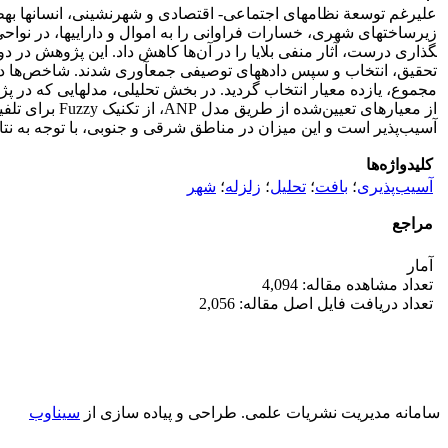
علی­رغم توسعة نظام­های اجتماعی- اقتصادی و شهرنشینی، انسان­ها به­طو
گذاری درست، آثار منفی بلایا را در آن‌ها کاهش داد. این پژوهش در
تحقیق، انتخاب و سپس داده­­­های توصیفی جمع­آوری شدند. شاخص‌ها 
آسیب‌پذیر است و این میزان در مناطق شرقی و جنوبی، با توجه به نت
کلیدواژه‌ها
آسیب‌پذیری
؛
بافت
؛
تحلیل
؛
زلزله
؛
شهر
مراجع
آمار
تعداد مشاهده مقاله: 4,094
تعداد دریافت فایل اصل مقاله: 2,056
سامانه مدیریت نشریات علمی.
طراحی و پیاده سازی از
سیناوب