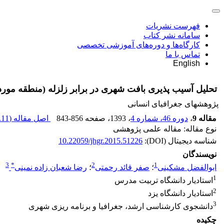
فهرست نشریات
سامانه نشر کتاب
کارگاه‌ها و دوره‌های آموزشی تخصصی
تماس با ما
English
تحلیل آسیب پذیری بافت شهری در برابر زلزله (منطقه مورد
پژوهشهای جغرافیای انسانی
مقاله 9
،
دوره 46، شماره 4
، 1393
، صفحه
843-856
اصل مقاله (
11 M
نوع مقاله: مقاله علمی پژوهشی
شناسه دیجیتال (DOI):
10.22059/jhgr.2015.51226
نویسندگان
3
*
2
1
ابوالفضل مشکینی
؛
صفر قائد رحمتی
؛
رضا شعبان زاده نمینی
1
استادیار دانشگاه تربیت مدرس
2
استادیار دانشگاه یزد
3
دانشجوی کارشناسی ارشد، جغرافیا و برنامه ریزی شهری
چکیده