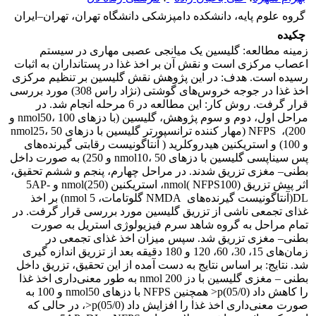
گروه علوم پایه، دانشکده دامپزشکی دانشگاه تهران، تهران–ایران
چکیده
زمینه مطالعه: گلیسین یک میانجی عصبی مهاری در سیستم
اعصاب مرکزی است و نقش آن بر اخذ غذا در پستانداران به اثبات
رسیده است. هدف:‌ ‌در این پژوهش نقش گلیسین بر تنظیم مرکزی
اخذ غذا در جوجه خروس‌های گوشتی (نژاد راس 308) مورد بررسی
قرار گرفت. روش کار: این مطالعه در 6 مرحله انجام شد. در
مراحل اول، دوم و سوم پژوهش، گلیسین (با دزهای nmol50، 100 و
‌ 200)،‌ NFPS ‌(مهار کننده ترانسپورتر گلیسین با دزهای nmol25، 50
و 100) و استریکنین هیدروکلرید ( آنتاگونیست رقابتی گیرنده‌های
پس سیناپسی گلیسین با دزهای nmol10، 50 و 250) به صورت داخل
بطنی– مغزی تزریق شدند. در مراحل چهارم، پنجم و ششم تحقیق،
اثر پیش تزریق nmol( NFPS100)، استریکنین nmol(250) و ‌5AP‌-‌
DL‌(آنتاگونیست گیرنده‌های ‌NMDA‌ گلوتامات، ‌nmol‌ 5) بر اخذ
غذای تجمعی ناشی از تزریق گلیسین مورد بررسی قرار گرفت. در
تمام مراحل به گروه شاهد سرم فیزیولوژی استریل به صورت
بطنی– مغزی تزریق شد. سپس میزان اخذ غذای تجمعی در
زمان‌های 15، 30، 60، 120 و 180 دقیقه بعد از تزریق اندازه گیری
شد. نتایج:‌ ‌بر اساس نتایج به دست آمده از این تحقیق، تزریق داخل
بطنی – مغزی گلیسین با دز ‌nmol‌ 200 به طور معنی‌داری اخذ غذا
را کاهش داد (05/0)p< همچنین ‌NFPS‌ با دزهای nmol50 و 100 به
صورت معنی‌داری اخذ غذا را افزایش داد (05/0)p<‌، در حالی که