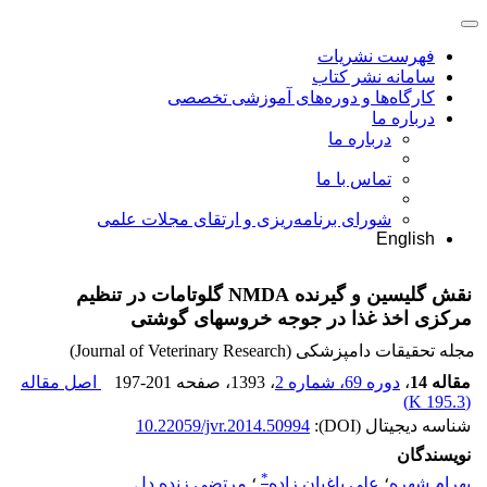
فهرست نشریات
سامانه نشر کتاب
کارگاه‌ها و دوره‌های آموزشی تخصصی
درباره ما
درباره ما
تماس با ما
شورای برنامه‌ریزی و ارتقای مجلات علمی
English
نقش گلیسین و گیرنده NMDA گلوتامات در تنظیم
مرکزی اخذ غذا در جوجه خروسهای گوشتی
مجله تحقیقات دامپزشکی (Journal of Veterinary Research)
مقاله 14
،
دوره 69، شماره 2
، 1393
، صفحه
197-201
اصل مقاله
)
195.3 K
(
شناسه دیجیتال (DOI):
10.22059/jvr.2014.50994
نویسندگان
*
بهرام شهره
؛
علی باغبان زاده
؛
مرتضی زنده دل