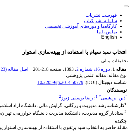
فهرست نشریات
سامانه نشر کتاب
کارگاه‌ها و دوره‌های آموزشی تخصصی
تماس با ما
English
انتخاب سبد سهام با استفاده از بهینه‌سازی استوار
تحقیقات مالی
مقاله 1
،
دوره 16، شماره 2
، 1393
، صفحه
201-218
اصل مقاله (
23 K
نوع مقاله: مقاله علمی پژوهشی
شناسه دیجیتال (DOI):
10.22059/jfr.2014.50779
نویسندگان
2
1
*
آذین ابریشمی
؛
رضا یوسفی زنوز
1
کارشناس‎ارشد مدیریت بازرگانی، گرایش مالی، دانشگاه آزاد اسلامی واحد قزوین، قزوین، ایران
2
استادیار گروه مدیریت، دانشکدۀ مدیریت دانشگاه خوارزمی، تهران، 
چکیده