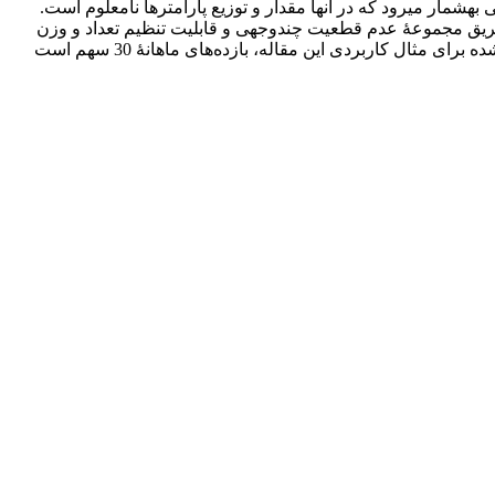
قیمت‎ها نمی‌توان ثابت در نظر گرفت، باید از روشی بهره برد که عدم قطعیت داده‎ها لحاظ شود. بهینه‎سازی استوار راه‎حلی عملی برای مسائلی به‎شمار می‎رود که در آنها مقدار و توزیع پارامترها نامعلوم است.
ده دارایی‌ها از طریق مجموعۀ عدم قطعیت چندوجهی و قابلیت تنظیم تعداد و وزن
دارایی‌های سبد، استواری جواب بهینه و سطح حفاظت را می‎توان از مزیت‎های روشی دانست که در این مقاله به‎کار رفته است. داده‌های پیاده‎شده برای مثال کاربردی این مقاله، بازده‌های ماهانۀ 30 سهم است