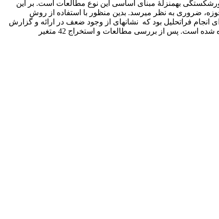
صورت­ گرفته روی مبحث پیش­بینی­ ورشکستگی مورد بررسی قرار گرفتند که حاکی از نبود یکپارچگی و توافق روی متغیرهای پیش­بینی‎کنندۀ ورشکستگی به‎منزلۀ مبنای اساسی این نوع مطالعات است. بر این
اساس صرف­نظر از روش­های مورد استفاده و هدف از انجام آنها، استخراج مجموعه­ای از متغیرهای پیش­بینی­کننده و یکپارچه­ سازی آنها در این حوزه، ضروری به نظر می‎رسد. بدین منظور با استفاده از روش
ر گرفت. دلیل اصلی به‎کارگیری این سه مطالعه نیافتن مطالعه‎ای با داده ­های کافی برای انجام فراتحلیل بود که نشانه­ای از وجود ضعف در ارائه و گزارش
­دهی استاندارد مطالعات پژوهشگران است. از میان روش­های فراتحلیل کمّی برای انجام تجمیع نتایج، از روش ترکیب نتایج و اندازۀ اثر استفاده شده است. پس از بررسی مطالعات و استخراج 42 متغیر