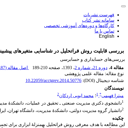
فهرست نشریات
سامانه نشر کتاب
کارگاه‌ها و دوره‌های آموزشی تخصصی
تماس با ما
English
بررسی قابلیت روش فراتحلیل در شناسایی متغیرهای پیش‎بینی ورشکستگی
بررسی‏‌های حسابداری و حسابرسی
مقاله 4
،
دوره 21، شماره 2
، 1393
، صفحه
189-210
اصل مقاله (
87 K
نوع مقاله: مقاله علمی پژوهشی
شناسه دیجیتال (DOI):
10.22059/acctgrev.2014.50776
نویسندگان
2
1
*
میترا فهیمی
؛
محمد ابویی اردکان
1
دانشجوی دکتری مدیریت صنعتی ـ تحقیق در عملیات، دانشکدۀ مدیری
2
دانشیار گروه مدیریت دولتی، دانشکدۀ مدیریت، دانشگاه تهران، ایرا
چکیده
این مطالعه با هدف معرفی روش