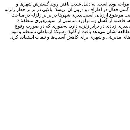
له مواجه بوده است. به دلیل شدت یافتن روند گسترش شهرها و
گسل فعال در اطراف و درون آن، ریسک بالایی در برابر خطر زلزله
میت موضوع ارزیابی آسیب‌پذیری شهرها در برابر زلزله در مباحث
مربوط به برنامه‌ریزی شهری، در این مقاله سعی شده است با به‌کارگیری روش RADIUS با استفاده از شاخص‌هایی چون جنس خاک منطقه، فاصله از گسل و... برآورد مناسبی از آسیب‌پذیری منطقۀ 3
پذیری زیادی در برابر زلزله دارد. به‌طوری که در صورت وقوع
ب خواهد شد و حدود 3700 نفر کشته و 30508 زخمی بر جا خواهد ماند. این مطالعه نشان می‌دهد بافت ارگانیک، شبکۀ ارتباطی نامنظم و نبود
مه‌های مدیریتی و شهری برای کاهش آسیب‌ها و تلفات استفاده کرد.