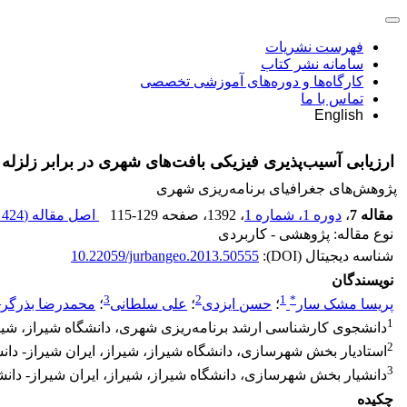
فهرست نشریات
سامانه نشر کتاب
کارگاه‌ها و دوره‌های آموزشی تخصصی
تماس با ما
English
ارزیابی آسیب‌پذیری فیزیکی بافت‌های شهری در برابر زلزله در روش RADIUS (نمونۀ موردی: منطقۀ 3 
پژوهش‌های جغرافیای برنامه‌ریزی شهری
مقاله 7
،
دوره 1، شماره 1
، 1392
، صفحه
115-129
اصل مقاله (
424 K
نوع مقاله: پژوهشی - کاربردی
شناسه دیجیتال (DOI):
10.22059/jurbangeo.2013.50555
نویسندگان
2
3
2
1
*
پریسا مشک سار
؛
حسن ایزدی
؛
علی سلطانی
؛
محمدرضا بذرگر
1
دانشجوی کارشناسی ارشد برنامه‌ریزی شهری، دانشگاه شیراز، شیرا
2
استادیار بخش شهرسازی، دانشگاه شیراز، شیراز، ایران شیراز- 
3
دانشیار بخش شهرسازی، دانشگاه شیراز، شیراز، ایران شیراز- د
چکیده