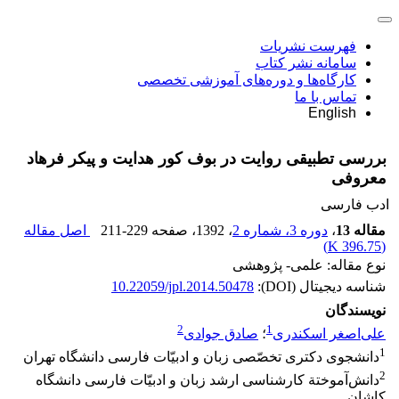
فهرست نشریات
سامانه نشر کتاب
کارگاه‌ها و دوره‌های آموزشی تخصصی
تماس با ما
English
بررسی تطبیقی روایت در بوف کور هدایت و پیکر فرهاد
معروفی
ادب فارسی
مقاله 13
،
دوره 3، شماره 2
، 1392
، صفحه
211-229
اصل مقاله
)
396.75 K
(
نوع مقاله: علمی- پژوهشی
شناسه دیجیتال (DOI):
10.22059/jpl.2014.50478
نویسندگان
2
1
علی‌اصغر اسکندری
؛
صادق جوادی
1
دانشجوی دکتری تخصّصی زبان و ادبیّات فارسی دانشگاه تهران
2
دانش‌آموختة کارشناسی ارشد زبان و ادبیّات فارسی دانشگاه
کاشان