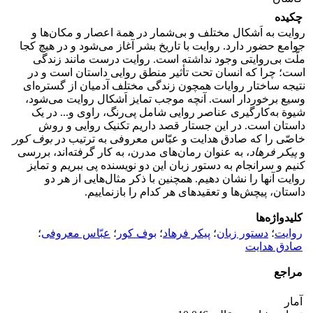
چکیده
روایت به اَشکال مختلف و بی‌شمار در همة اعصار و مکان‌ها و
جوامع حضور دارد. روایت با تاریخ بشر آغاز می‌شود و در هیچ کجا
ملّت بی‌روایتی وجود نداشته است. روایت درست مانند زندگی
است؛ چرا که انسان تحت تأثیر منطق روایی داستان است و در
نتیجه ساختار روایات همچون زندگی مختلف آدمیان از گستره‌ای
وسیع برخوردار است. آنچه موجب تمایز اَشکال روایت می‌شود،
شیوة به‌کارگیری عناصر روایی شامل پی‌رنگ، راوی و... در یک
داستان است. در این جستار قصد داریم تکنیک روایی و روش
خاصّی را که صادق هدایت و عبّاس معروفی به ترتیب در
بوف کور
و
پیکر فرهاد
، به عنوان رمان‌های مدرن، به کار گرفته‌اند، بررسی
کنیم و سرانجام به دستور زبان این دو نویسنده پی ببریم و تمایز
روایت آنها را نشان دهیم. همچنین با ذکر مثال‌هایی از هر دو
داستان، پیچش‌ها و تعقیدهای هر کدام را بازنماییم.
کلیدواژه‌ها
روایت
؛
دستور زبان
؛
پیکر فرهاد
؛
بوف کور
؛
عبّاس معروفی
؛
صادق هدایت
مراجع
آمار