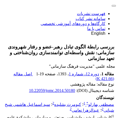
فهرست نشریات
سامانه نشر کتاب
کارگاه‌ها و دوره‌های آموزشی تخصصی
تماس با ما
English
بررسی رابطة الگوی تبادل رهبر-عضو و رفتار شهروندی
سازمانی: نقش واسطه‌ای توانمندسازی روان‌شناختی و
تعهد سازمانی
مجله علمی "مدیریت فرهنگ سازمانی"
مقاله 1
،
دوره 12، شماره 1
، 1393
، صفحه
1-19
اصل مقاله
)
421.66 K
(
نوع مقاله: مقاله پژوهشی
شناسه دیجیتال (DOI):
10.22059/jomc.2014.50180
نویسندگان
2
1
*
مصطفی بهارلو
؛
کیومرث بشلیده
؛
سید اسماعیل هاشمی شیخ
2
2
شبانی
؛
عبدالزهرا نعامی
1
کارشناس ارشد روانشناسی صنعتی و سازمانی، دانشکدة علوم