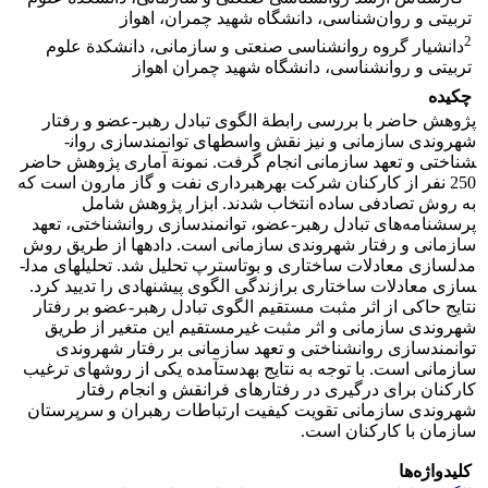
تربیتی و روان‌شناسی، دانشگاه شهید چمران، اهواز
2
دانشیار گروه روانشناسی صنعتی و سازمانی، دانشکدة علوم
تربیتی و روانشناسی، دانشگاه شهید چمران اهواز
چکیده
پژوهش حاضر با بررسی رابطة الگوی تبادل رهبر-عضو و رفتار
شهروندی سازمانی و نیز نقش واسطه­ای توانمندسازی روان­
شناختی و تعهد سازمانی انجام گرفت. نمونة آماری پژوهش حاضر
250 نفر از کارکنان شرکت بهره­برداری نفت و گاز مارون است که
به روش تصادفی ساده انتخاب شدند. ابزار پژوهش شامل
پرسشنامه‌های تبادل رهبر-عضو، توانمندسازی روان­شناختی، تعهد
سازمانی و رفتار شهروندی سازمانی است. داده­ها از طریق روش
مدل­سازی معادلات ساختاری و بوت­استرپ تحلیل شد. تحلیل­های مدل­
سازی معادلات ساختاری برازندگی الگوی پیشنهادی را تدیید کرد.
نتایج حاکی از اثر مثبت مستقیم الگوی تبادل رهبر-عضو بر رفتار
شهروندی سازمانی و اثر مثبت غیرمستقیم این متغیر از طریق
توانمندسازی روان­شناختی و تعهد سازمانی بر رفتار شهروندی
سازمانی است. با توجه به نتایج به­دست­آمده یکی از روش­های ترغیب
کارکنان برای درگیری در رفتارهای فرانقش و انجام رفتار
شهروندی سازمانی تقویت کیفیت ارتباطات رهبران و سرپرستان
سازمان با کارکنان است.
کلیدواژه‌ها