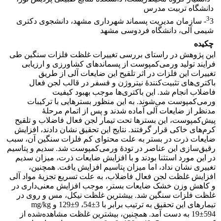
دانشگاه تربیت مدرس
3
3- سازمان مدیریت پسماند شهرداری مشهد، دانشجوی دکتری
شیمی آلی، دانشگاه فردوسی مشهد
چکیده
این پژوهش در راستای بررسی تغییرات غلظت فلزات سنگین طی
فرایند تولید ورمی‌کمپوست از پسماندهای کشاورزی و ارزیابی
تغییرات این فلزات در اثر تلقیح این ضایعات آلی از طریق
باکتری‌های تثبیت‌کنندۀ نیتروژن و فسفر در قالب لجن فعال
فاضلاب انجام شد. این باکتری‌ها موجب بهبود کیفیت
ورمی‌کمپوست می‌شوند. به این منظور بسترهایی با ترکیبات
مدنظر از ضایعات آلی آماده شدند و پس از اتمام مرحلۀ
پیش‌کمپوست، این بسترها تحت تیمار لجن فعال فاضلاب و تلقیح
کرم‌های خاکی قرار گرفتند. نتایج این تحقیق نشان دادند، افزایش
ضایعات ذرت در بستر به ‌علت محتوای کم فلزات سنگین آن، سبب
رقیق‌سازی این عناصر در تودۀ ورمی‌کمپوست شد. سدیم و پتاسیم
در این مورد استثنا بودند و با افزایش ضایعات ذرت، میزان سدیم
تغییری نشان نداد، اما میزان پتاسیم افزایش یافت. همچنین،
افزایش غلظت لجن فعال فاضلاب، به‌ علت تسریع تجزیۀ مواد آلی
و کاهش وزن خشک ضایعات بستر، موجب افزایش معنی‌داری در
غلظت فلزات سنگین شد. بیشترین غلظت نیکل، مس و روی در
تیمارهای این تحقیق به‌ ترتیب برابر با 3±54، 9±129 و mg/kg
19±594 به دست آمد. همچنین، بیشترین غلظت مشاهده‌شده از