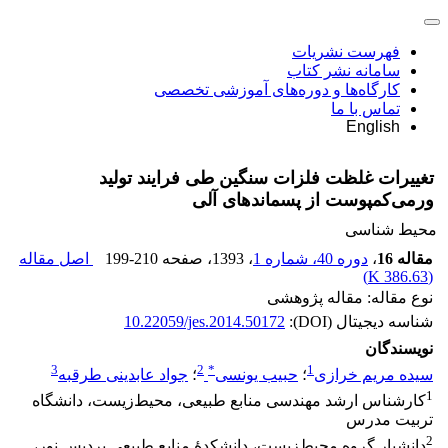
فهرست نشریات
سامانه نشر کتاب
کارگاه‌ها و دوره‌های آموزشی تخصصی
تماس با ما
English
تغییرات غلظت فلزات سنگین طی فرایند تولید
ورمی‌کمپوست از پسماندهای آلی
محیط شناسی
مقاله 16
،
دوره 40، شماره 1
، 1393
، صفحه
199-210
اصل مقاله
)
386.63 K
(
نوع مقاله: مقاله پژوهشی
شناسه دیجیتال (DOI):
10.22059/jes.2014.50172
نویسندگان
3
2
*
1
سیده مریم خرازی
؛
حبیب یونسی
؛
جواد عابدینی طرقبه
1
کارشناس ارشد مهندسی منابع طبیعی، محیط‌زیست، دانشگاه
تربیت مدرس
2
دانشیار گروه محیط‌زیست، دانشکدۀ منابع طبیعی پردیس نور،