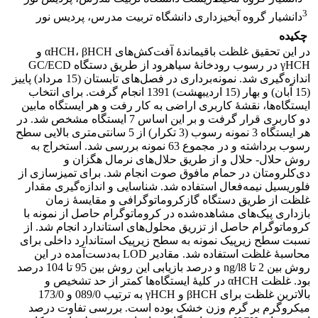
3
دانشیار گروه آبخیزداری دانشگاه تربیت مدرس، پردیس نور
چکیده
در این تحقیق غلظت باقیماندۀ آفت‌کش‌های αHCH، βHCH و
γHCH در رسوب رودخانۀ سیاهرود از طریق دستگاه GC/ECD
اندازه‌گیری شد. نمونه‌برداری در فصل‌های تابستان (15 مرداد) پاییز
(15 آبان) و بهار (15 اردیبهشت) 1391 انجام گرفت. برای انتخاب
ایستگاه‌ها، نقشۀ کاربری اراضی به کار رفت و هر ایستگاه مابین
دو کاربری قرار گرفت و بر این اساس 7 ایستگاه مشخص شد. در
هر ایستگاه 3 نمونه رسوب (3 تکرار) از 5 سانتی‌متری بالایی سطح
رسوب برداشته و در مجموع 63 نمونه بررسی شد. استخراج به
روش حلال- حلال و از طریق حلال‌های نرمال هگزان و
دی‌کلرومتان در حمام مافوق صوت انجام شد. برای تمیزسازی از
فلوریسیل نیمه‌فعال استفاده شد. شناسایی و اندازه‌گیری مقدار
غلظت از طریق دستگاه گازکروماتوگرافی و مقایسۀ زمان
بازداری پیک‌های مشاهده‌شده در کروماتوگرام حاصل از نمونه با
کروماتوگرام حاصل از تزریق محلول‌های استاندارد انجام شد. از
نسبت سطح زیرپیک نمونه به سطح زیرپیک استاندارد داخلی برای
محاسبۀ غلظت استفاده شد. مقادیر LOD به‌دست‌آمده در این
روش بین 2 تا ng/l8 و درصد بازیابی این روش بین 95 تا 104 درصد
بود. غلظت αHCH در کلیۀ ایستگاه‌ها کمتر از حد تشخیص و
بالاترین غلظت برای βHCH و γHCH به ترتیب 089/0 و 173/0
میکروگرم بر گرم وزن خشک بوده است. بررسی تفاوت درصد