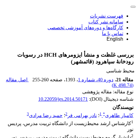
فهرست نشریات
سامانه نشر کتاب
کارگاه‌ها و دوره‌های آموزشی تخصصی
تماس با ما
English
بررسی غلظت و منشأ ایزومرهای HCH در رسوبات
رودخانۀ سیاهرود (قائمشهر)
محیط شناسی
مقاله 21
،
دوره 40، شماره 1
، 1393
، صفحه
255-260
اصل مقاله
)
498.74 K
(
نوع مقاله: مقاله پژوهشی
شناسه دیجیتال (DOI):
10.22059/jes.2014.50171
نویسندگان
3
2
1
*
کامیار طاهری
؛
نادر بهرامی فر
؛
حمید رضا مرادی
1
کارشناس ارشد محیط‌زیست از دانشگاه تربیت مدرس، پردیس
نور
2
دانشیار گروه محیط‌زیست دانشگاه تربیت مدرس، پردیس نور