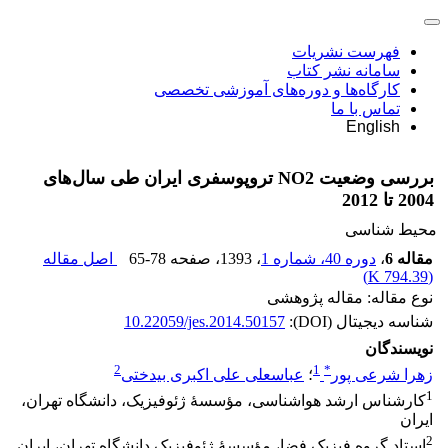
فهرست نشریات
سامانه نشر کتاب
کارگاه‌ها و دوره‌های آموزشی تخصصی
تماس با ما
English
بررسی وضعیت NO2 تروپوسفری ایران طی سال‌های
2004 تا 2012
محیط شناسی
مقاله 6
،
دوره 40، شماره 1
، 1393
، صفحه
65-78
اصل مقاله
)
794.39 K
(
نوع مقاله: مقاله پژوهشی
شناسه دیجیتال (DOI):
10.22059/jes.2014.50157
نویسندگان
2
1
*
زهرا شرعی پور
؛
عباسعلی علی اکبری بیدختی
1
کارشناس ارشد هواشناسی، مؤسسۀ ژئوفیزیک، دانشگاه تهران،
ایران
2
استاد‌ گروه فیزیک فضا، مؤسسۀ ژئوفیزیک دانشگاه تهران، ایران