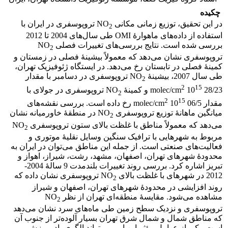
چکیده
در این تحقیق، توزیع زمانی مکانی NO
تروپوسفری در ایران با
2
استفاده از داده‌های ماهوارۀ OMI طی سال‌های 2004 تا 2012
بررسی شده است. نتایج بررسی‌های تغییرات فصلی NO
2
تروپوسفری نشان می‌دهد که معمولاً بیشینۀ فصلی در زمستان و
کمینۀ فصلی در تابستان رخ می‌دهد. در ایستگاه ژئوفیزیک تهران،
طی سال 2007، بیشینۀ NO
تروپوسفری در دسامبر با مقدار
2
2
15
28/23 و کمینۀ NO
10
molec/cm
تروپوسفری در جولای با
2
2
15
مقدار molec/cm
10
06/5 رخ داده است. بررسی نقشه‌های
میانگین ماهانۀ توزیع تروپوسفری NO
در منطقۀ خاورمیانه نشان
2
می‌دهد که معمولاً مناطق با غلظت بالای ستون تروپوسفری NO
2
مربوط به شهرهایی با ترافیک سنگین وسایل نقلیۀ موتوری و
فعالیت‌های صنعتی است. از جمله این مناطق می‌توان در ایران به
محدودۀ شهرهای تهران، اصفهان، مشهد، رشت، شیراز، اهواز و
تبریز اشاره کرد. بررسی روند تغییرات بلندمدت 9 سالۀ 2004-
2012 در شهرهای با غلظت بالای NO
تروپوسفری نشان داده که
2
روند افزایشی در محدودۀ شهرهای تهران، اصفهان و شیراز
مشاهده می‌شود. مقایسۀ منطقه‌ای تهران از نظر NO
2
تروپوسفری و نزدیک سطح زمین طی ماه‌های سرد نشان می‌دهد
که مناطق شمال و شمال شرق تهران بسیار آلوده‌تر از جنوب آن
است. یکی از عوامل مؤثر این امر می‌تواند الگوی باد و وزش