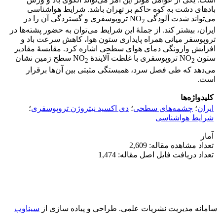
بادهای دشت به کوه حاکم بر تهران باشد. شرایط هواشناسی
می‌تواند شدت آلودگی NO
تروپوسفری و گستردگی آن را در
2
ایران، بیشتر کند. از جملۀ این شرایط می‌توان به حضور پشته‌ها در
تروپوسفر میانی همراه پایداری ستون هوا، کاهش سرعت باد و
افزایش وارونگی دمای هوای سطحی اشاره کرد. مقایسۀ مقادیر
ستون NO
تروپوسفری با غلظت آلایندۀ NO
سطح زمین نشان
2
2
می‌دهد که طی فصل سرد، همبستگی مثبتی بین آن‌ها برقرار
است.
کلیدواژه‌ها
ایران
؛
چشمه‌های سطحی
؛
دی اکسید نیتروژن تروپوسفری
؛
شرایط هواشناسی
آمار
تعداد مشاهده مقاله: 2,609
تعداد دریافت فایل اصل مقاله: 1,474
سامانه مدیریت نشریات علمی.
طراحی و پیاده سازی از
سیناوب