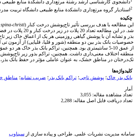
1
دانشجوی کارشناسی ارشد رشتة مرتع‌داری دانشکدة منابع طبیعی 
2
استادیار گروه مرتع‌داری دانشکدة منابع طبیعی دانشگاه تربیت مد
چکیده
این مطالعه با هدف بررسی تأثیر تاج‌پوشش درخت کنار (
 spina-christi
بذر و تشابه آن با پوشش گیاهی روزمینی هر یک از اعماق خاک زیر تاج
منطقه اختلاف معنی‌داری داشت. همچنین، تراکم بذور زیر تاج‌پوشش 
تک‌درختان در مناطق خشک، به عنوان عاملی مؤثر در حفظ بانک بذر
کلیدواژه‌ها
بانک بذر خاک
؛
پوشش تاجی
؛
تراکم بانک بذر
؛
ضریب تشابه
؛
مناطق 
آمار
تعداد مشاهده مقاله: 3,055
تعداد دریافت فایل اصل مقاله: 2,288
سامانه مدیریت نشریات علمی.
طراحی و پیاده سازی از
سیناوب