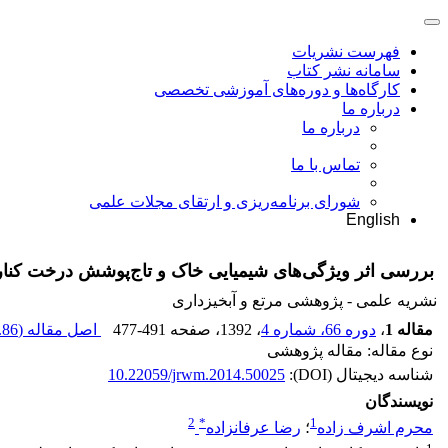
فهرست نشریات
سامانه نشر کتاب
کارگاه‌ها و دوره‌های آموزشی تخصصی
درباره ما
درباره ما
تماس با ما
شورای برنامه‌ریزی و ارتقای مجلات علمی
English
بررسی اثر ویژگی‌های شیمیایی خاک و تاج‌پوشش درخت کنار (Ziziphus spina-christi L.) بر خصوصیات بانک بذر 
نشریه علمی - پژوهشی مرتع و آبخیزداری
مقاله 1
،
دوره 66، شماره 4
، 1392
، صفحه
477-491
اصل مقاله (
86 M
نوع مقاله: مقاله پژوهشی
شناسه دیجیتال (DOI):
10.22059/jrwm.2014.50025
نویسندگان
2
*
1
محرم اشرف زاده
؛
رضا عرفانزاده