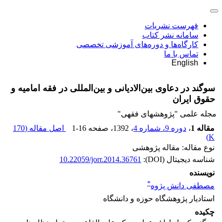
فهرست نشریات
سامانه نشر کتاب
کارگاه‌ها و دوره‌های آموزشی تخصصی
تماس با ما
English
سوگند در دعاوی بین‌الادیانی و بین‌المللی در فقه امامیه و
حقوق ایران
مجله علمی "پژوهشهای فقهی"
مقاله 1
،
دوره 9، شماره 4
، 1392
، صفحه
1-16
اصل مقاله (
170
)
K
نوع مقاله: مقاله پژوهشی
شناسه دیجیتال (DOI):
10.22059/jorr.2014.36761
نویسنده
*
مصطفی دانش پژوه
استادیار پژوهشگاه حوزه و دانشگاه
چکیده