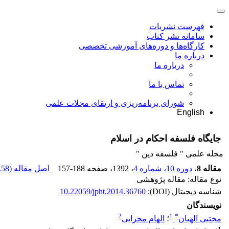
فهرست نشریات
سامانه نشر کتاب
کارگاه‌ها و دوره‌های آموزشی تخصصی
درباره ما
درباره ما
تماس با ما
شورای برنامه‌ریزی و ارتقای مجلات علمی
English
جایگاه فلسفه احکام در اسلام
مجله علمی " فلسفه دین "
مقاله 8
،
دوره 10، شماره 4
، 1392
، صفحه
157-188
اصل مقاله (
58 K
نوع مقاله: مقاله پژوهشی
شناسه دیجیتال (DOI):
10.22059/jpht.2014.36760
نویسندگان
2
1
*
مجتبی الهیان
؛
الهام محرابی