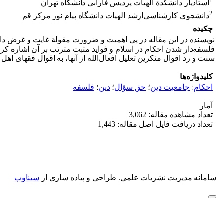
1
استادیار دانشکدة الهیات پردیس فارابی دانشگاه تهران
2
دانشجوی کارشناسی‌ارشد الهیات دانشگاه پیام نور مرکز قم
چکیده
نویسنده در این مقاله در پی اهمیت و ضرورت مقولة غایت و غرض داش
فلسفه‌دار شدن احکام در اسلام و فواید مثبت مترتب بر آن اشاره کرد.
سنت و رد اقوال منکرین تعلیل افعال‌الله از آنها، به اقوال فقهای اه
کلیدواژه‌ها
احکام
؛
جامعیت دین
؛
حق سؤال
؛
دین
؛
فلسفه
آمار
تعداد مشاهده مقاله: 3,062
تعداد دریافت فایل اصل مقاله: 1,443
سامانه مدیریت نشریات علمی.
طراحی و پیاده سازی از
سیناوب