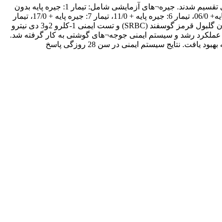
تعداد160 قطعه جوجه نر(راس 308) در سن 4 روزگی در قالب طرح کاملاً تصادفی به 8 تیمار و 4 تکرار برای هر تیمار در قفس¬های آزمایشی تقسیم شدند. جیره¬های آزمایشی شامل: تیمار 1: جیره پایه بدون
متیونین افزودنی (شاهد)، تیمار 2: جیره پایه + 06/0، تیمار 3: جیره پایه + 11/0، تیمار 4: جیره پایه + 17/0درصد متیونین سنتتیک، تیمار 5: جیره پایه+ 06/0، تیمار 6: جیره پایه + 11/0، تیمار 7: جیره پایه + 17/0، تیمار
8: جیره پایه +22/0درصد متیونین گیاهی بودند. در سنین 28 و 42 روزگی به منظور ارزیابی پاسخ سیستم ایمنی ازتست آنتی¬بادی علیه آنتی¬ژن گلبول قرمز گوسفند (SRBC) و تست ایمنی 1-کلرو 2و3 دی نیترو
بر پایه عملکرد رشد و سیستم ایمنی جوجه¬های گوشتی به کار گرفته شد.
نتایج آزمایش نشان داد افزایش وزن و خوراک مصرفی جوجه¬های گوشتی بدون در نظر گرفتن نوع منبع متیونین دریافتی نسبت به جیره پایه بهبود یافت. نتایج سیستم ایمنی در سن 28 روزگی پاسخ