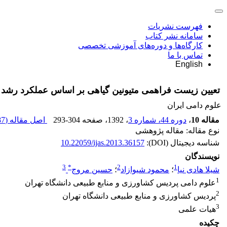
فهرست نشریات
سامانه نشر کتاب
کارگاه‌ها و دوره‌های آموزشی تخصصی
تماس با ما
English
تعیین زیست فراهمی متیونین گیاهی بر اساس عملکرد رشد 
علوم دامی ایران
مقاله 10
،
دوره 44، شماره 3
، 1392
، صفحه
293-304
اصل مقاله (
 K
نوع مقاله: مقاله پژوهشی
شناسه دیجیتال (DOI):
10.22059/ijas.2013.36157
نویسندگان
3
*
2
1
شیلا هادی نیا
؛
محمود شیوازاد
؛
حسین مروج
1
علوم دامی پردیس کشاورزی و منابع طبیعی دانشگاه تهران
2
پردیس کشاورزی و منابع طبیعی دانشگاه تهران
3
هیات علمی
چکیده