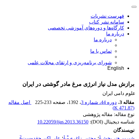
فهرست نشریات
سامانه نشر کتاب
کارگاه‌ها و دوره‌های آموزشی تخصصی
درباره ما
درباره ما
تماس با ما
شورای برنامه‌ریزی و ارتقای مجلات علمی
English
برازش مدل نیاز انرژی مرغ مادر گوشتی در ایران
علوم دامی ایران
مقاله 3
،
دوره 44، شماره 3
، 1392
، صفحه
225-233
اصل مقاله
)
471.87 K
(
نوع مقاله: مقاله پژوهشی
شناسه دیجیتال (DOI):
10.22059/ijas.2013.36150
نویسندگان
2
1
*
1
شیرین هنر بخش
؛
مجتبی زاغری
؛
علی اکبر حقدوست