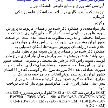
1
پردیس کشاورزی و منابع طبیعی دانشگاه تهران
2
پژوهشکده آینده نگاری در سلامت، دانشگاه علوم پزشکی
کرمان.
چکیده
نیاز موادمغذی و عملکرد ذکر شده در راهنمای مربوط به پرورش
سویه¬ها بر پایه نتایجی است که از گله¬های نگهداری شده تحت
شرایط محیطی و مدیریتی مطلوب به دست آمده است. در صنعت
طیور ایران مشاهده می¬شود که بر اساس مقادیر موادمغذی
اعلام شده در راهنمای پرورش سویه¬ها، امکان دستیابی به
عملکرد ذکر شده در راهنمای پرورش سویه مورد نظر، مقدور
نمی¬باشد. هدف پژوهش حاضر برازش مدل نیاز انرژی مرغ مادر
گوشتی سویه راس 308 در شرایط محیطی و مدیریتی صنعت طیور
ایران بود. این مطالعه به صورت مشاهده¬ای-تحلیلی انجام شد و به
صورت تصادفی تعداد 24 مزرعه مرغ مادر گوشتی که در 11 استان
کشور ایران توزیع شده بودند انتخاب و با مراجعه به هر یک از
مزارع، اطلاعات لازم جمع¬آوری گردید و معادله مدل برای
پیش¬بینی مقدار انرژی قابل متابولیسم مورد نیاز که باید دریافت
شود
(MEI) برازش شد (7/0R2=). MEI(کیلوکالری/پرنده/روز)=032/153
BW75/0 + 708/6 ADG + 198/14 EM 946/2- (BW75/0× ADG)
872/4- (BW75/0× EM) 272/0- (ADG × EM) +11/0 (BW75/0×
ADG × EM)