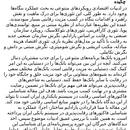
چکیده
در ادبیات اقتصادی رویکردهای متنوعی به بحث عملکرد بنگاه‌ها
وجود دارد. به طور کلی، این تئوری‌ها برای درک ماهیت و نقش
راهبرد و اقدامات بنگاه در کسب مزیت رقابتی بسیار سودمندند.
عمدة این نظریه‌‌ها عبارت‌اند از نظریة مبتنی بر منبع، توانمندی‌های
پویا، تئوری کارآفرینی، تئوری‌های نئوکلاسیک، رویکرد سازمان
صنعتی به رقابت بر اساس پارادایم، نگرش سازمان صنعتی جدید
به رقابت با تأکید بر مدل‌های نظریة بازی، تئوری اقتصاد هزینة
مبادله، مکتب اتریشی و نگرش شومپتری، نگرش مبتنی بر دانش و
نگرش تکاملی.
امروزه بانک‌ها برنامه‌‌های متنوعی را برای جذب مشتریان دنبال
می‌کنند. آنچه در این بین می‌تواند بانک‌ها را در دستیابی به این امر
کمک کند، دستیابی به مزیت رقابتی است. بانک‌های مختلف سعی
کرده‌اند به شیوه‌های متفاوتی برای خود مزیت خلق و جایگاه خود را
در رقابت با سایر بانک‌ها حفظ کنند. دستیابی به شاخص‌های
رقابت‌پذیری می‌تواند هدفی مهم برای بانک‌ها در تضمین رضایت
مشتری و در نهایت کسب مزیت باشد. هدف این مقاله شناسایی
فاکتورهای اساسی رقابت در سیستم بانکداری ایران است تا بتواند
از این دیدگاه بانک‌ها را در تجهیز منابع اساسی رقابتی خود مدد کند.
این مقاله با مبنا قراردادن پارادایم ساختار- اجرا- عملکرد به
شناسایی فاکتور‌های رقابت‌پذیری در سیستم بانکی ایران پرداخته
است. به همین علت با بررسی عمیق ادبیات موضوع سپس، اخذ
دیدگاه‌های خبرگان این حوزه پرسش‌نامه‌ای برای شناسایی این
عوامل تهیه شد. در نهایت از طریق تحلیل عاملی اکتشافی عوامل