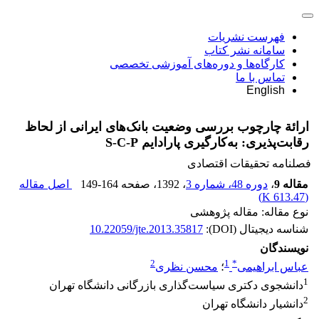
فهرست نشریات
سامانه نشر کتاب
کارگاه‌ها و دوره‌های آموزشی تخصصی
تماس با ما
English
ارائة چارچوب بررسی وضعیت بانک‌های ایرانی از لحاظ
رقابت‌پذیری: به‌کارگیری پارادایم S-C-P
فصلنامه تحقیقات اقتصادی
مقاله 9
،
دوره 48، شماره 3
، 1392
، صفحه
149-164
اصل مقاله
)
613.47 K
(
نوع مقاله: مقاله پژوهشی
شناسه دیجیتال (DOI):
10.22059/jte.2013.35817
نویسندگان
2
1
*
عباس ابراهیمی
؛
محسن نظری
1
دانشجوی دکتری سیاست‌گذاری بازرگانی دانشگاه تهران
2
دانشیار دانشگاه تهران