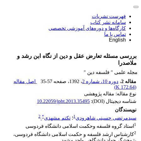
فهرست نشریات
سامانه نشر کتاب
کارگاه‌ها و دوره‌های آموزشی تخصصی
تماس با ما
English
بررسی مسئله تعارض عقل و دین از نگاه ابن رشد و
ملاصدرا
مجله علمی " فلسفه دین "
مقاله 2
،
دوره 10، شماره 2
، 1392
، صفحه
35-57
اصل مقاله
)
172.64 K
(
نوع مقاله: مقاله پژوهشی
شناسه دیجیتال (DOI):
10.22059/jpht.2013.35495
نویسندگان
2
*
1
سیدمرتضی حسینی شاهرودی
؛
تکتم مشهدی
1
استاد گروه فلسفه وحکمت اسلامی دانشگاه فردوسی
2
کارشناس ارشد فلسفه و حکمت اسلامی دانشگاه فردوسی،
پژوهشگر جهاد دانشگاهی واحد مشهد