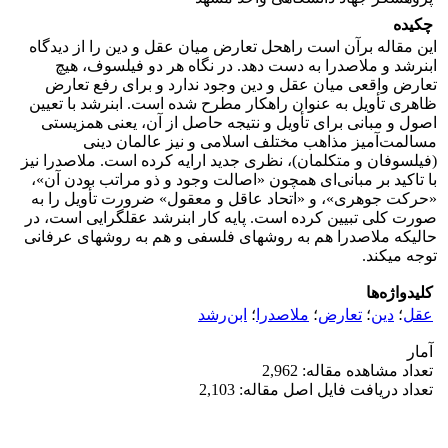
چکیده
این مقاله برآن است راه­حل تعارض میان عقل و دین را از دیدگاه
ابن­رشد و ملاصدرا به دست دهد. در نگاه هر دو فیلسوف، هیچ
تعارض واقعی میان عقل و دین وجود ندارد و برای رفع تعارض
ظاهری تأویل به عنوان راهکار مطرح شده است. ابن­رشد با تعیین
اصول و مبانی برای تأویل و نتیجه حاصل از آن، یعنی همزیستی
مسالمت‌آمیز مذاهب مختلف اسلامی و نیز عالمان دینی
(فیلسوفان و متکلمان)، نظری جدید ارایه کرده است. ملاصدرا نیز
با تاکید بر مبانی‌ای همچون «اصالت وجود و ذو مراتب بودن آن»،
«حرکت جوهری»، و «اتحاد عاقل و معقول» ضرورت تأویل را به
صورت کلی تبیین کرده است. پایه کار ابن­رشد عقل­گرایی است، در
حالی­که ملاصدرا هم به روش­های فلسفی و هم به روش­های عرفانی
توجه می­کند.
کلیدواژه‌ها
عقل
؛
دین
؛
تعارض
؛
ملاصدرا
؛
ابن‌رشد
آمار
تعداد مشاهده مقاله: 2,962
تعداد دریافت فایل اصل مقاله: 2,103