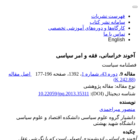
فهرست نشریات
سامانه نشر کتاب
کارگاه‌ها و دوره‌های آموزشی تخصصی
تماس با ما
English
آخوند خراسانی، فقه و امر سیاسی
فصلنامه سیاست
مقاله 9
،
دوره 43، شماره 1
، 1392
، صفحه
177-196
اصل مقاله
)
242.88 K
(
نوع مقاله: مقاله پژوهشی
شناسه دیجیتال (DOI):
10.22059/jpq.2013.35311
نویسنده
منصور میراحمدی
دانشیار گروه علوم سیاسی دانشکده اقتصاد و علوم سیاسی
دانشگاه شهید بهشتی
چکیده
آخوند خراسانی، اندیشمندی اصولی است که با نگرشی عقل