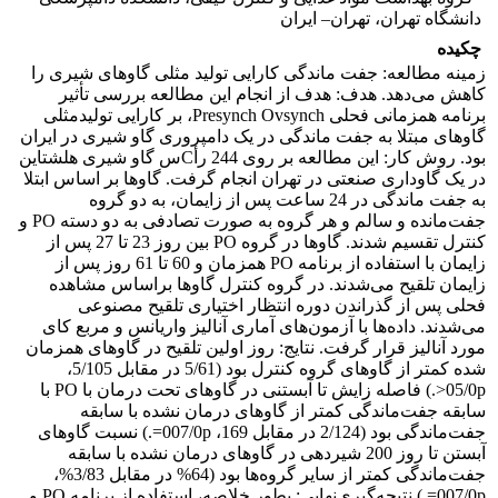
دانشگاه تهران، تهران– ایران
چکیده
زمینه مطالعه: جفت ماندگی کارایی تولید مثلی گاوهای شیری را
کاهش می‌دهد. هدف: هدف از انجام این مطالعه بررسی تأثیر
برنامه همزمانی فحلی ‌Presynch Ovsynch‌، بر کارایی تولیدمثلی
گاوهای مبتلا به جفت ماندگی در یک دامپروری گاو شیری در ایران
بود. روش ‌کار: ‌این مطالعه بر روی 244 رأCس گاو شیری هلشتاین
در یک گاوداری صنعتی در تهران انجام گرفت. گاوها بر اساس ابتلا
به جفت ماندگی در 24 ساعت پس از زایمان، به دو گروه
جفت‌‌مانده و سالم و هر گروه به صورت تصادفی به دو دسته ‌PO‌ و
کنترل تقسیم شدند. گاوها در گروه ‌PO‌ بین روز 23 تا 27 پس از
زایمان با استفاده از برنامه ‌PO‌ همزمان و 60 تا 61 روز پس از
زایمان تلقیح می‌‌شدند. در گروه کنترل گاوها براساس مشاهده
فحلی پس از گذراندن دوره انتظار اختیاری تلقیح مصنوعی
می‌‌شدند. داده‌‌ها با آزمون‌های آماری آنالیز واریانس و مربع کای
مورد آنالیز قرار گرفت. نتایج: روز اولین تلقیح در گاوهای همزمان
شده کمتر از گاوهای گروه کنترل بود (5/61 در مقابل 5/105،
‌05/0p<‌.) فاصله زایش تا آبستنی در گاوهای تحت درمان با ‌PO‌ با
سابقه جفت‌‌ماندگی کمتر از گاوهای درمان نشده با سابقه
جفت‌‌ماندگی بود (2/124 در مقابل 169، ‌007/0p=‌.) نسبت گاوهای
آبستن تا روز 200 شیردهی در گاوهای درمان نشده با سابقه
جفت‌‌ماندگی کمتر از سایر گروه‌‌ها بود (64% در مقابل 3/83%،
‌007/0p=‌.) نتیجه‌‌گیری‌نهایی: ‌بطور خلاصه، استفاده از برنامه‌ PO‌ و