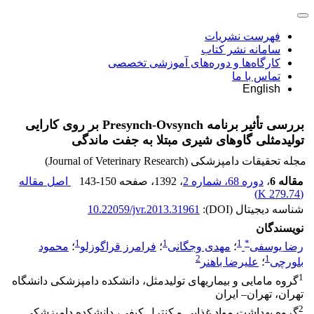
فهرست نشریات
سامانه نشر کتاب
کارگاه‌ها و دوره‌های آموزشی تخصصی
تماس با ما
English
بررسی تأثیر برنامه Presynch-Ovsynch بر روی کارایی
تولیدمثلی گاوهای شیری مبتلا به جفت ماندگی
مجله تحقیقات دامپزشکی (Journal of Veterinary Research)
مقاله 6
،
دوره 68، شماره 2
، 1392
، صفحه
143-150
اصل مقاله
)
279.74 K
(
شناسه دیجیتال (DOI):
10.22059/jvr.2013.31961
نویسندگان
1
1
1
*
رضا یوسفی
؛
مهدی وجگانی
؛
فرامرز قراگوزلو
؛
محمود
2
1
بلورچی
؛
علیرضا باهنر
1
گروه مامایی و بیماریهای تولیدمثل، دانشکده دامپزشکی دانشگاه
تهران، تهران– ایران
2
گروه بهداشت مواد غذایی و کنترل کیفی، دانشکده دامپزشکی