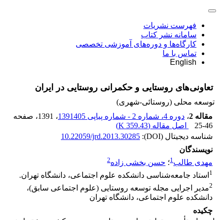
فهرست نشریات
سامانه نشر کتاب
کارگاه‌ها و دوره‌های آموزشی تخصصی
تماس با ما
English
تعاونی‌های روستایی و حکمرانی روستایی در ایران
توسعه محلی (روستائی-شهری)
مقاله 2
،
دوره 4، شماره 2 - شماره پیاپی 1391405
، 1391
، صفحه
25-46
اصل مقاله (
359.43 K
)
شناسه دیجیتال (DOI):
10.22059/jrd.2013.30285
نویسندگان
2
1
مهدی طالب
؛
حسن بخشی زاده
1
استاد جامعه‌شناسی دانشکده علوم اجتماعی، دانشگاه تهران.
2
مدیر اجرایی مجله توسعه روستایی (علوم اجتماعی سابق)،
دانشکده علوم اجتماعی، دانشگاه تهران
چکیده