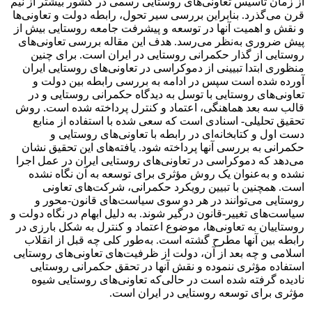
از زمان تأسیس تعاونی‌های روستایی رسمی در کشور بیشتر از نیم
قرن می‌گذرد. بنابراین بررسی سیر تحول، رابطه دولت و تعاونی‌ها
و نقش و اهمیت آنها در توسعه و پیشرفت جامعه روستایی بیش از
پیش ضروری به‌نظر می‌رسد. هدف این مقاله بررسی تعاونی‌های
روستایی از گذار حکمرانی روستایی در ایران است. برای چنین
منظوری ابتدا تبیینی از دموکراسی در تعاونی‌های روستایی ایران
آورده شده است سپس در ادامه به بررسی رابطه بین دولت و
تعاونی‌های روستایی با توسل به دیدگاه حکمرانی روستایی و در
قالب سه بعد هماهنگی، اعتماد و کنترل پرداخته‌ شده است. روش
تحقیق تحلیلی- اسنادی است که سعی شده با استفاده از منابع
دست اول و کتابخانه‌ای در رابطه با تعاونی‌های روستایی و
حکمرانی به بررسی آنها پرداخته شود. یافته‌‎های این تحقیق نشان
می‌دهد که دموکراسی در تعاونی‌های روستایی ایران در عمل اجرا
نشده و به‌عنوان یک روش مؤثری برای توسعه به آن نگاه نشده
است. همچنین با تبیین رویکرد حکمرانی، شرکت‌های تعاونی
روستایی می‌توانند در هر دو سوی سیاست‌های قانون-محور و
سیاست‌های تغییر-قانون درگیر شوند. به دلیل ابهام در نگاه دولت و
روستاییان به تعاونی‌ها، موضوع اعتماد و کنترل به شکل بارزی در
رابطه بین آنها مطرح گشته است. به‌طور کلی چه قبل از انقلاب
اسلامی و چه بعد از آن، دولت از ظرفیت‌های تعاونی‌های روستایی
استفاده م‍ؤثری ننموده و نقش آنها در تحقق حکمرانی روستایی
نادیده گرفته شده است در حالی‌که تعاونی‌های روستایی شیوه
مؤثری برای توسعه روستایی در ایران است.