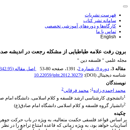
فهرست نشریات
سامانه نشر کتاب
کارگاه‌ها و دوره‌های آموزشی تخصصی
تماس با ما
English
برون رفت علامه طباطبایی از مشکله رجعت در اندیشه صدر
مجله علمی " فلسفه دین "
مقاله 3
،
دوره 9، شماره 2
، 1391
، صفحه
53-80
اصل مقاله (
342.95 K
شناسه دیجیتال (DOI):
10.22059/jpht.2012.30279
نویسندگان
2
1
محمد احمدی‌زاده
؛
محمد فرقانی
1
دانشجوی کارشناسی ارشد فلسفه و کلام اسلامی، دانشگاه امام صا
2
دانشیار گروه فلسفه و کلام اسلامی دانشگاه امام صادق(ع)
چکیده
بر اساس قواعد فلسفی حکمت متعالیه، به ویژه در باب حرکت جوهری
آسان‌یاب خواهد بود، به ویژه زمانی که قاعده امتناع تراجع را در نظ