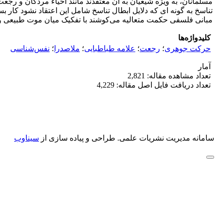
مسلمانان، به ویژه شیعیان به آن معتقدند مانند احیاء مردگان و رجع
تناسخ به گونه ای که دلایل ابطال تناسخ شامل این اعتقاد نشود کار 
مبانی فلسفی حکمت متعالیه می‌کوشند با تفکیک میان موت طبیعی و موت
کلیدواژه‌ها
حرکت جوهری
؛
رجعت
؛
علامه طباطبایی
؛
ملاصدرا
؛
نفس‌شناسی
آمار
تعداد مشاهده مقاله: 2,821
تعداد دریافت فایل اصل مقاله: 4,229
سامانه مدیریت نشریات علمی.
طراحی و پیاده سازی از
سیناوب