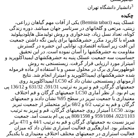
3
دانشیار دانشگاه تهران
چکیده
عسلک پنبه (Bemisia tabaci) یکی از آفات مهم گیاهان زراعی،
زینتی، مرتعی و گلخانهای در سرتاسر جهان میباشد. دوره زندگی
کوتاه، تعداد نسل زیاد، چندخواری و روش تولیدمثل هاپلودیپلوئید
همراه با کاربرد مکرر حشرهکشها برای پایین نگه داشتن جمعیت
این آفت زیر آستانه اقتصادی، توانایی این حشره در گسترش
مقاومت به حشرهکشها را آسان نموده است. در این تحقیق
حساسیت سه جمعیت عسلک پنبه به حشرهکشهای ایمیداکلوپرید و
آمیتراز مورد ارزیابی قرار گرفت. زیستسنجی به روش
غوطهورسازی برگ در محلول سمی و با استفاده از ماده فرموله
شده حشرهکشهای ایمیداکلوپرید و آمیتراز انجام شد. نتایج
آزمونهای زیستسنجی نشان داد که LC50 ایمیداکلوپرید روی
جمعیتهای گرگان، قم و تبریز به ترتیب 591/31، 631/32 و 136/12 پی
پی ام بود. از نظر آماری LC50 جمعیتهای گرگان و قم اختلاف
معنیداری با جمعیت تبریز در سطح 95% نشان دادند و جمعیتهای
گرگان و قم به ترتیب 6/2 و 68/2 برابر متحملتر از جمعیت تبریز
بودند. LC50 آمیتراز روی جمعیتهای گرگان، قم و تبریز به ترتیب
922/1103، 959/1084 و 808/1598 پی پی ام بدست آمد. جمعیت
تبریز نسبت به جمعیتهای گرگان و قم به ترتیب 44/1 و 47/1 برابر
متحملتر بود. اندازهگیری فعالیت استرازی نشان داد که میزان
فعالیت استرازی در جمعیتهای مختلف اختلاف معنیداری با یکدیگر