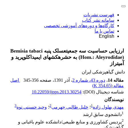
فهرست نشریات
سامانه نشر کتاب
کارگاه‌ها و دوره‌های آموزشی تخصصی
تماس با ما
English
ارزیابی حساسیت سه جمعیتعسلک پنبه Bemisia tabaci
(Hom.: Aleyrodidae) به حشرهکشهای ایمیداکلوپرید و
آمیتراز
دانش گیاهپزشکی ایران
مقاله 14
،
دوره 43، شماره 2
، آذر 1391
، صفحه
345-356
اصل
مقاله (
354.65 K
)
شناسه دیجیتال (DOI):
10.22059/ijpps.2013.30254
نویسندگان
3
2
1
مهدی بهلول زاده
؛
خلیل طالبی جهرمی
؛
وحید حسینی نوه
1
دانشجوی سابق ارشد
2
پردیس کشاورزی و منابع طبیعی/دانشکده علوم باغبانی و
گیاهپزشکی