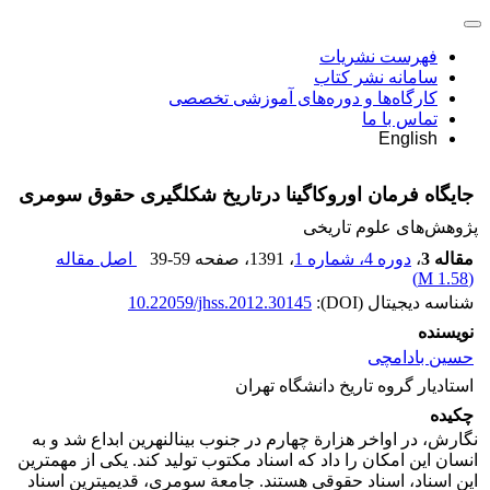
فهرست نشریات
سامانه نشر کتاب
کارگاه‌ها و دوره‌های آموزشی تخصصی
تماس با ما
English
جایگاه فرمان اوروکاگینا درتاریخ شکلگیری حقوق سومری
پژوهش‌های علوم تاریخی
مقاله 3
،
دوره 4، شماره 1
، 1391
، صفحه
39-59
اصل مقاله
)
1.58 M
(
شناسه دیجیتال (DOI):
10.22059/jhss.2012.30145
نویسنده
حسین بادامچی
استادیار گروه تاریخ دانشگاه تهران
چکیده
نگارش، در اواخر هزارة چهارم در جنوب بینالنهرین ابداع شد و به
انسان این امکان را داد که اسناد مکتوب تولید کند. یکی از مهمترین
این اسناد، اسناد حقوقی هستند. جامعة سومری، قدیمیترین اسناد