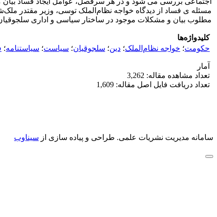
اجتماعی بررسی می شود و در هر سرفصل، عوامل ایجاد فساد بیان 
مسئله ی فساد از دیدگاه خواجه نظام‌الملک توسی، وزیر مقتدر ملک
مطلوب بیان و مشکلات موجود در ساختار سیاسی و اداری سلجوقیان ر
کلیدواژه‌ها
حکومت
؛
خواجه نظام‌الملک
؛
دین
؛
سلجوقیان
؛
سیاست
؛
سیاستنامه
؛
ف
آمار
تعداد مشاهده مقاله: 3,262
تعداد دریافت فایل اصل مقاله: 1,609
سامانه مدیریت نشریات علمی.
طراحی و پیاده سازی از
سیناوب