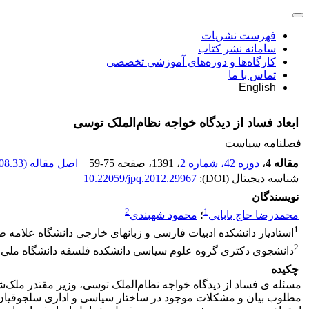
فهرست نشریات
سامانه نشر کتاب
کارگاه‌ها و دوره‌های آموزشی تخصصی
تماس با ما
English
ابعاد فساد از دیدگاه خواجه نظام‌الملک توسی
فصلنامه سیاست
مقاله 4
،
دوره 42، شماره 2
، 1391
، صفحه
59-75
اصل مقاله (
08.33 K
شناسه دیجیتال (DOI):
10.22059/jpq.2012.29967
نویسندگان
2
1
محمدرضا حاج بابایی
؛
محمود شهبندی
1
استادیار دانشکده‌ ادبیات فارسی و زبان‏های خارجی دانشگاه علامه ط
2
دانشجوی دکتری گروه علوم سیاسی دانشکده فلسفه دانشگاه ملی 
چکیده
مسئله ی فساد از دیدگاه خواجه نظام‌الملک توسی، وزیر مقتدر ملک
مطلوب بیان و مشکلات موجود در ساختار سیاسی و اداری سلجوقیان ر