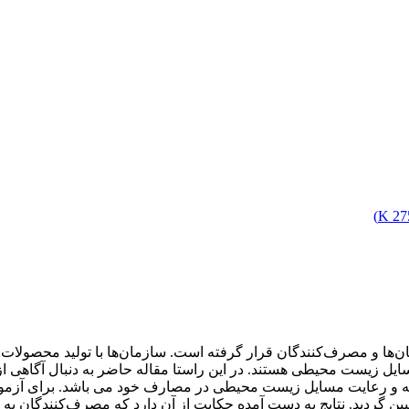
)
275
ی گسترده مورد توجه سازمان‌ها و مصرف‌کنندگان قرار گرفته است. سازمان‌ها با
 مسایل زیست‌ محیطی هستند. در این راستا مقاله حاضر به دنبال آگ
جه و رعایت مسایل زیست محیطی در مصارف خود می باشد. برای آزمون
شجویان دانشگاه تهران(پردیس قم) و حجم نمونه 90 نفر تعیین گردید. نتایج به دست آمده حکایت از 