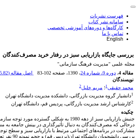
فهرست نشریات
سامانه نشر کتاب
کارگاه‌ها و دوره‌های آموزشی تخصصی
تماس با ما
English
بررسی جایگاه بازاریابی سبز در رفتار خرید مصرف‌کنندگان
مجله علمی "مدیریت فرهنگ سازمانی"
مقاله 4
،
دوره 9، شماره 24
، 1390
، صفحه
83-102
اصل مقاله (
.82 K
نویسندگان
2
1
محمد حقیقی
؛
مریم خلیل
1
دانشیار گروه مدیریت بازرگانی، دانشکده مدیریت دانشگاه تهران
2
کارشناس ارشد مدیریت بازرگانی، پردیس قم، دانشگاه تهران
چکیده
جنبش بازاریابی سبز از دهه 1980 به شکل
درحالی که مصرف‌کنندگان به دنبال تأثیرگذاری در بینش جامعه به
مشارکت در برنامه‌های اجتماعی مرتبط با بازاریابی سبز و سطح تو
بررسی دان