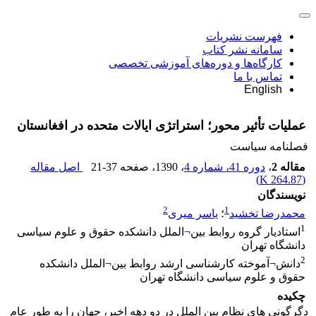
فهرست نشریات
سامانه نشر کتاب
کارگاه‌ها و دوره‌های آموزشی تخصصی
تماس با ما
English
عملیات تأثیر محور؛ استراتژی ایالات متحده در افغانستان
فصلنامه سیاست
مقاله 2
،
دوره 41، شماره 4
، 1390
، صفحه
21-37
اصل مقاله
)
264.87 K
(
نویسندگان
2
1
محمدرضا تخشید
؛
یاسر میری
1
استادیار گروه روابط بین¬الملل دانشکده حقوق و علوم سیاسی
دانشگاه تهران
2
دانش¬آموخته کارشناسی ارشد روابط بین¬الملل دانشکده
حقوق و علوم سیاسی دانشگاه تهران
چکیده
دگرگونی های نظام بین الملل در دو دهه اخیر، جهان را به طور عام