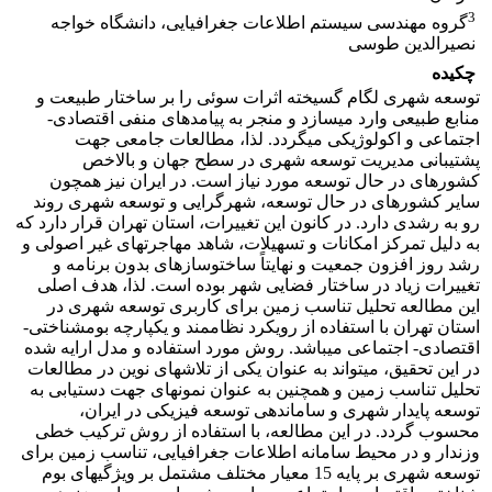
3
گروه مهندسی سیستم اطلاعات جغرافیایی، دانشگاه خواجه
نصیرالدین طوسی
چکیده
توسعه شهری لگام گسیخته اثرات سوئی را بر ساختار طبیعت و
منابع طبیعی وارد می‎سازد و منجر به پیامدهای منفی اقتصادی-
اجتماعی و اکولوژیکی می‎گردد. لذا، مطالعات جامعی جهت
پشتیبانی مدیریت توسعه شهری در سطح جهان و بالاخص
کشورهای در حال توسعه مورد نیاز است. در ایران نیز همچون
سایر کشورهای در حال توسعه، شهرگرایی و توسعه شهری روند
رو به رشدی دارد. در کانون این تغییرات، استان تهران قرار دارد که
به دلیل تمرکز امکانات و تسهیلات، شاهد مهاجرت‎های غیر اصولی و
رشد روز افزون جمعیت و نهایتاً ساخت‎وسازهای بدون برنامه و
تغییرات زیاد در ساختار فضایی شهر بوده است. لذا، هدف اصلی
این مطالعه تحلیل تناسب زمین برای کاربری توسعه شهری در
استان تهران با استفاده از رویکرد نظام‎مند و یکپارچه بوم‎شناختی-
اقتصادی- اجتماعی می‎باشد. روش مورد استفاده و مدل ارایه شده
در این تحقیق، می‎تواند به عنوان یکی از تلاش‎های نوین در مطالعات
تحلیل تناسب زمین و همچنین به عنوان نمونه‎ای جهت دستیابی به
توسعه پایدار شهری و ساماندهی توسعه فیزیکی در ایران،
محسوب گردد. در این مطالعه، با استفاده از روش ترکیب خطی
وزن‎دار و در محیط سامانه اطلاعات جغرافیایی، تناسب زمین برای
توسعه شهری بر پایه 15 معیار مختلف مشتمل بر ویژگی‎های بوم