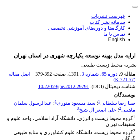
فهرست نشریات
سامانه نشر کتاب
کارگاه‌ها و دوره‌های آموزشی تخصصی
تماس با ما
English
ارایه مدل بهینه توسعه یکپارچه شهری در استان تهران
نشریه محیط زیست طبیعی
مقاله 9
،
دوره 65، شماره 3
، 1391
، صفحه
379-392
اصل مقاله
)
721.57 K
(
شناسه دیجیتال (DOI):
10.22059/jne.2012.29791
نویسندگان
1
1
صبا رضا سلطانی
؛
سید مسعود منوری
؛
عبدالرسول سلمان
3
2
ماهینی
؛
علی اصغر آل شیخ
1
گروه محیط زیست و انرژی، دانشگاه آزاد اسلامی، واحد علوم و
تحقیقات تهران
2
گروه محیط زیست، دانشگاه علوم کشاورزی و منابع طبیعی
گرگان