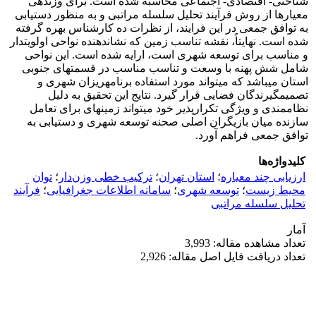
شناختی- اقتصادی- اجتماعی محاسبه شده است. برای وزن‎دهی
معیارها از روش فرآیند تحلیل سلسله مراتبی و به منظور دستیابی
به توافق جمعی در این فرایند، از نظرات ده کارشناس بهره گرفته
شده است. نهایتاً، نقشه تناسب زمین که نشان‎دهنده نواحی اولویت‎دار
و مناسب برای توسعه شهری است، ارایه شده است. این نواحی
شامل شش پهنه با وسعت و تناسب مناسب در قسمت‎های جنوبی
استان می‎باشد که می‎تواند مورد استفاده برنامه‎ریزان شهری و
تصمیم‎گیرندگان فضایی قرار گیرد. نتایج این تحقیق به دلیل
نظام‎مندی و ویژگی تکرارپذیر خود می‎تواند زمینه‎ای برای تعامل
سازنده میان بازیگران اصلی صحنه توسعه شهری و دستیابی به
توافق جمعی فراهم آورد.
کلیدواژه‌ها
ارزیابی چند معیاره
؛
استان تهران
؛
ترکیب خطی وزن‌دار
؛
توان
محیط زیست
؛
توسعه شهری
؛
سامانه اطلاعات جغرافیایی
؛
فرآیند
تحلیل سلسله مراتبی
آمار
تعداد مشاهده مقاله: 3,993
تعداد دریافت فایل اصل مقاله: 2,926