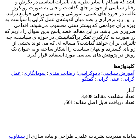
باشد که همگام با سایر نظریه ها، تاثیرات اساسی در نگرش و
رفتار سیاسی از خود بر جای گذاشت و حتی به صورت رویکرد
غالب در حوزه های علمی، آموزشی و سیاسی برخی جوامع درآمد.
از این رو، برقراری رابطه میان اندیشه‌ی عمل گرایی با سیاست به
ویژه برای جوامعی که بیشتر ذهنی محسوب می‌شوند، اقدامی
ضروری می باشد. در این مقاله، قصد پاسخ بدین سوال را داریم که
در صورت به کارگیری تفکر پراگماتیستی در حوزه ی سیاست، چه
تأثیراتی بر آن خواهد گذاشت؟ مساله ای که می تواند بخشی از
زوایای گسترده و پنهان سیاست را آشکار ساخته و به عنوان یک
روش در پژوهش های سیاسی مورد استفاده قرار گیرد.
کلیدواژه‌ها
آموزش سیاسی
؛
دموکراسی
؛
رضایت مندی
؛
سودانگاری
؛
عمل
گرایی
؛
عینی گرایی
؛
گفتگو
آمار
تعداد مشاهده مقاله: 3,408
تعداد دریافت فایل اصل مقاله: 1,661
سامانه مدیریت نشریات علمی.
طراحی و پیاده سازی از
سیناوب