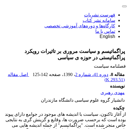
فهرست نشریات
سامانه نشر کتاب
کارگاه‌ها و دوره‌های آموزشی تخصصی
تماس با ما
English
پراگماتیسم و سیاست مروری بر تاثیرات رویکرد
پراگماتیستی در حوزه ی سیاسی
فصلنامه سیاست
مقاله 8
،
دوره 41، شماره 2
، 1390
، صفحه
125-142
اصل مقاله
)
293.51 K
(
نویسنده
مهدی رهبری
دانشیار گروه علوم سیاسی دانشگاه مازندران
چکیده
از آغاز تاکنون، سیاست با اندیشه های موجود در جوامع دارای پیوند
بوده است که برحسب ضرورت ها، وقایع و گزینش گری به نتایجی
خاص منجر شده است. "پراگماتیسم" از جمله اندیشه هایی می