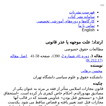
فهرست نشریات
سامانه نشر کتاب
کارگاه‌ها و دوره‌های آموزشی تخصصی
تماس با ما
English
ارتداد؛ علت موجهه یا عذر قانونی
مطالعات حقوق خصوصی
مقاله 3
،
دوره 41، شماره 2
، 1390
، صفحه
41-58
اصل مقاله
)
212.17 K
(
نویسنده
محسن برهانی
دانشکده حقوق و علوم سیاسی دانشگاه تهران
چکیده
قانون مجازات اسلامی متأثر از فقه بر مرتد به عنوان یکی از
مصادیق مهدورالدم، احکام خاص کیفری بار کرده است. «استحقاق
قتل» و «مستحق قتل بودن» عناوینی هستند که در قالب آنها
مجازات قتل عمد تغییر یافته و قصاص ساقط می شود. یکدست