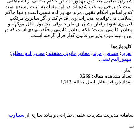
شمردن تمامی مصادیق مهدورالدم در احکام مختلف از اشتباهاتی
است که برخی مرتکب شده اند. در این مقاله به اثبات رسیده است
که براساس احکام فقهی، مرتد مهدورالدم نسبی است و تنها حاکم
اسلامی می تواند به مجازات وی اقدام کند و اگر سایرین مرتکب
قتل وی شوند رفتار ایشان از نظر حقوقی مشمول علل موجّهه و
معاذیر قانونی نیست؛ بلکه معاذیر قانونی مخفّفه نهادی است که در
این زمینه مورد پذیرش قانون گذار قرار گرفته است.
کلیدواژه‌ها
تعزیر
؛
قصاص
؛
مرتد
؛
معاذیر قانونی مخففه.
؛
مهدورالدم مطلق
؛
مهدورالدم نسبی
آمار
تعداد مشاهده مقاله: 3,269
تعداد دریافت فایل اصل مقاله: 1,713
سامانه مدیریت نشریات علمی.
طراحی و پیاده سازی از
سیناوب