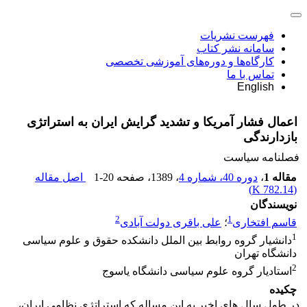
فهرست نشریات
سامانه نشر کتاب
کارگاه‌ها و دوره‌های آموزشی تخصصی
تماس با ما
English
اعمال فشار آمریکا و تشدید گرایش ایران به استراتژی
بازدارندگی
فصلنامه سیاست
مقاله 1
،
دوره 40، شماره 4
، 1389
، صفحه
1-20
اصل مقاله
)
782.14 K
(
نویسندگان
2
1
قاسم افتخاری
؛
علی باقری دولت آبادی
1
دانشیار گروه روابط بین الملل دانشکده حقوق و علوم سیاسی
دانشگاه تهران
2
استادیار گروه علوم سیاسی دانشگاه یاسوج
چکیده
در طول سال های اخیر به این مساله که استراتژی نظامی ایران،