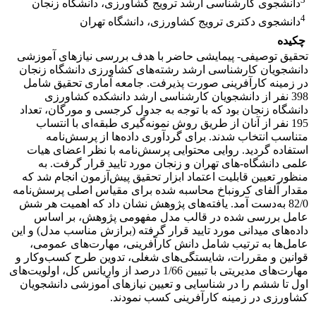
دانشجوی کارشناسی ارشد ترویج کشاورزی، دانشگاه زنجان
4
دانشجوی دکتری ترویج کشاورزی، دانشگاه تهران
چکیده
تحقیق توصیفی- پیمایشی حاضر با هدف بررسی نیازهای آموزشی
دانشجویان کارشناسی ارشد رشته‌های کشاورزی دانشگاه زنجان
در زمینه کارآفرینی صورت پذیرفت. جامعه آماری تحقیق شامل
398 نفر از دانشجویان کارشناسی ارشد دانشکده کشاورزی
دانشگاه زنجان بود که با توجه به جدول کرجسی و مورگان، تعداد
195 نفر از آنان از طریق روش نمونه‌گیری طبقه‌ای با انتساب
متناسب انتخاب شدند. برای گردآوری داده‌ها از پرسش‌نامه
استفاده گردید. روایی محتوایی پرسش‌نامه با نظر اعضای هیات
علمی دانشگاه-های تهران و زنجان مورد تایید قرار گرفت. به
منظور تعیین قابلیت اعتماد ابزار تحقیق پیش‌آزمون انجام شد که
مقدار آلفای کرونباخ محاسبه شده برای مقیاس اصلی پرسش‌نامه
82/0 به‌دست آمد. یافته‌های پژوهش نشان داد که اهمیت هر شش
عامل بررسی شده در قالب مدل مفهومی پژوهش، بر اساس
داده‌های میدانی مورد تایید قرار گرفته (برازش مناسب مدل) و این
عامل‌ها به ترتیب شامل دانش کارآفرینی، مهارت‌های عمومی،
قوانین و مقررات، شایستگی‌های شغلی، تدوین طرح کسب‌وکار و
مهارت‌های مدیریتی با تبیین 1/66 درصد از واریانس کل، اولویت‌های
اول تا ششم را در شناسایی و تعیین نیازهای آموزشی دانشجویان
کشاورزی در زمینه کارآفرینی کسب نمودند.