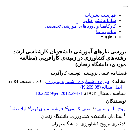
فهرست نشریات
سامانه نشر کتاب
کارگاه‌ها و دوره‌های آموزشی تخصصی
تماس با ما
English
بررسی نیازهای آموزشی دانشجویان کارشناسی ارشد
رشته‌های کشاورزی در زمینه‌ی کارآفرینی (مطالعه
موردی: دانشگاه زنجان)
فصلنامه علمی پژوهشی توسعه کارآفرینی
مقاله 3
،
دوره 5، شماره 3 - شماره پیاپی 17
، 1391
، صفحه
65-84
اصل مقاله (
209.08 K
)
شناسه دیجیتال (DOI):
10.22059/jed.2012.29471
نویسندگان
4
3
2
1
روح¬اله رضایی
؛
آصف کریمی
؛
فرشته میری‌کرم
؛
لیلا صفا
1
استادیار، دانشکده کشاورزی، دانشگاه زنجان
2
دکتری ترویج کشاورزی، دانشگاه تهران
3