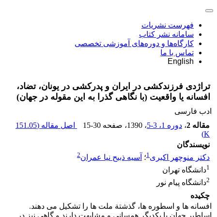
فهرست نشریات
سامانه نشر کتاب
کارگاه‌ها و دوره‌های آموزشی تخصصی
تماس با ما
English
تراژدی فرزندکشی در ایران و پدرکشی در یونان، تضاد،
افسانه یا واقعیت (با نگاهی گذرا به این مقوله در جهان)
ادب فارسی
مقاله 2
،
دوره 1، 3-5
، 1390
، صفحه
15-30
اصل مقاله (
151.05
)
K
نویسندگان
2
1
دکتر منوچهر اکبری
؛
آسیه ذبیح نیا عمران
1
دانشگاه تهران
2
دانشگاه پیام نور
چکیده
افسانه ها و اسطوره ها، گذشتة ملت ها را تشکیل می دهند.
اساطیر جهان با یکدیگر همسانی و مشابهت دارند و گاهی نیز در