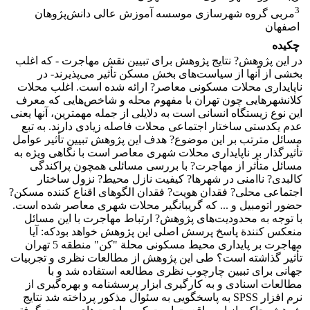
3
مربی گروه شهرسازی موسسه آموزش عالی دانش‌پژوهان
اصفهان
چکیده
در این پژوهش? نتایج پژوهش برای تبیین نقش مهاجرت - که اغلب
بخشی از آنها از سیاست‌های بخش مسکن تأثیر می‌پذیرند- در
ناپایداری محلات مسکونی معاصر? ارائه شده است. اغلب محلات
کلانشهرهایی چون تهران با مفهوم محله و شاخص‌هایی که معرف
این نوع زیستگاه انسانی است به دلایلی از جمله مهمترین، آنها یعنی
عدم یکدستی ساختار اجتماعی محلات فاصله زیادی دارند. به تبع
مسائل مترتب بر این موضوع? هدف این پژوهش تبیین تأثیر عوامل
تأثیرگذار بر ناپایداری محلات شهری معاصر است با نگاهی ویژه به
مسائل متأثر از مهاجرت? با بررسی مسائلی همچون پراکندگی
کالبدی? ناامنی در شهرها? کیفیت نازل محیط? نزول ساختار
اجتماعی محلی? فقدان هویت? فقدان الگوهای اقناع کننده مسکن?
حضور اتومبیل و ... که گریبانگیر محلات شهری معاصر شده است.
با توجه به محدودیت‌های پژوهش? ارتباط مهاجرت با این مسائل
منعکس کنندة پاسخ پرسش اصلی این پژوهش خواهد بودکه: آیا
مهاجرت بر پایداری محیط مسکونی محلة "کن" منطقه 5 تهران
تأثیر گذاشته است؟ طی این پژوهش از مطالعات نظری و تجربیات
جهانی برای تبیین چارچوب نظری مطالعه استفاده شد و با
مطالعات اسنادی و به کارگیری ابزار پرسشنامه و بهره‌گیری از
نرم افزار SPSS به پاسخگویی به سئوال مذکور پرداخته شد نتایج