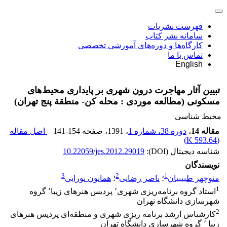
فهرست نشریات
سامانه نشر کتاب
کارگاه‌ها و دوره‌های آموزشی تخصصی
تماس با ما
English
تبیین آثار مهاجرت درون شهری بر پایداری محیط‌های
مسکونی (مطالعه موردی : محله کن- منطقة پنج تهران)
محیط شناسی
مقاله 14
،
دوره 38، شماره 1
، 1391
، صفحه
141-154
اصل مقاله
)
593.64 K
(
شناسه دیجیتال (DOI):
10.22059/jes.2012.29019
نویسندگان
3
2
1
منوچهر طبیبیان
؛
ناصر رضایی
؛
همایون نورایی
1
استاد گروه برنامه‌ریزی شهری٬ پردیس هنرهای زیبا٬ گروه
شهرسازی دانشگاه تهران
2
کارشناس ارشد برنامه ریزی شهری و منطقه‌ای پردیس هنرهای
زیبا ٬ گروه شهرسازی دانشگاه تهران