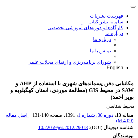
فهرست نشریات
سامانه نشر کتاب
کارگاه‌ها و دوره‌های آموزشی تخصصی
درباره ما
درباره ما
تماس با ما
شورای برنامه‌ریزی و ارتقای مجلات علمی
English
مکانیابی دفن پسماند‌های شهری با استفاده از AHP و
SAW در محیط GIS (مطالعة موردی: استان کهگیلویه و
بویر احمد)
محیط شناسی
مقاله 13
،
دوره 38، شماره 1
، 1391
، صفحه
131-140
اصل مقاله
)
4.09 M
(
شناسه دیجیتال (DOI):
10.22059/jes.2012.29018
نویسندگان