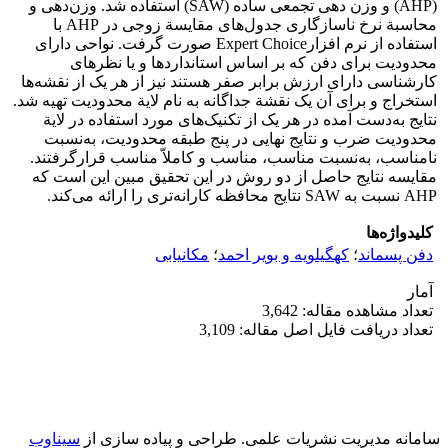
(AHP) و وزن دهی تجمعی ساده (SAW) استفاده شد. وزن‌دهی و
محاسبة نرخ ناسازگاری جدول‌های مقایسة زوجی در AHP با
استفاده از نرم افزارExpert Choice صورت گرفت. نواحی دارای
محدودیت برای دفن که بر اساس استانداردها و یا نظرهای
کارشناسی دارای ارزش برابر صفر هستند نیز از هر یک از نقشه‌ها
استخراج و برای آن یک نقشة جداگانه به نام لایة محدودیت تهیه شد.
نتایج به‌دست آمده در هر یک از تکنیک‌های مورد استفاده در لایة
محدودیت ضرب و نتایج نهایی در پنج طبقه محدودیت، به‌نسبت
نامناسب، به‌نسبت مناسب، مناسب و کاملاّ مناسب قرارگرفتند.
مقایسه نتایج حاصل از دو روش در این تحقیق مبین این است که
AHP نسبت به SAW نتایج محافظه کارانه‌تری را ارائه می‌کند.
کلیدواژه‌ها
دفن پسماند
؛
کهگیلویه و بویر احمد
؛
مکانیابی
آمار
تعداد مشاهده مقاله: 3,642
تعداد دریافت فایل اصل مقاله: 3,109
سامانه مدیریت نشریات علمی.
طراحی و پیاده سازی از
سیناوب