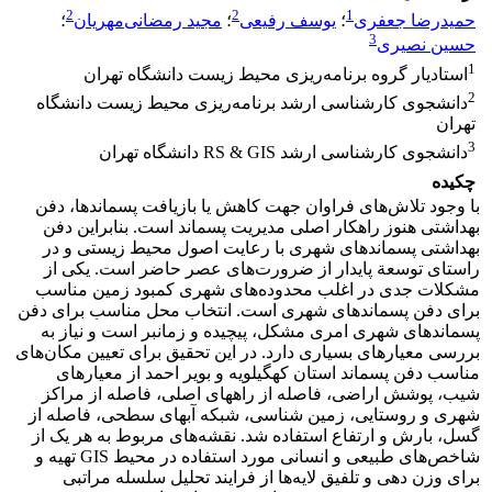
2
2
1
حمیدرضا جعفری
؛
یوسف رفیعی
؛
مجید رمضانی‌مهریان
؛
3
حسین نصیری
1
استادیار گروه برنامه‌ریزی محیط زیست دانشگاه تهران
2
دانشجوی کارشناسی ارشد برنامه‌ریزی محیط زیست دانشگاه
تهران
3
دانشجوی کارشناسی ارشد RS & GIS دانشگاه تهران
چکیده
با وجود تلاش‌های فراوان جهت کاهش یا بازیافت پسماندها، دفن
بهداشتی هنوز راهکار اصلی مدیریت پسماند است. بنابراین دفن
بهداشتی پسماندهای شهری با رعایت اصول محیط زیستی و در
راستای توسعة پایدار از ضرورت‌های عصر حاضر است. یکی از
مشکلات جدی در اغلب محدوده‌های شهری کمبود زمین مناسب
برای دفن پسماندهای شهری است. انتخاب محل مناسب برای دفن
پسماندهای شهری امری مشکل، پیچیده و زمانبر است و نیاز به
بررسی معیارهای بسیاری دارد. در این تحقیق برای تعیین مکان‌های
مناسب دفن پسماند استان کهگیلویه و بویر احمد از معیارهای
شیب، پوشش اراضی، فاصله از راههای اصلی، فاصله از مراکز
شهری و روستایی، زمین شناسی، شبکه آبهای سطحی، فاصله از
گسل، بارش و ارتفاع استفاده شد. نقشه‌های مربوط به هر یک از
شاخص‌های طبیعی و انسانی مورد استفاده در محیط GIS تهیه و
برای وزن دهی و تلفیق لایه‌ها از فرایند تحلیل سلسله مراتبی