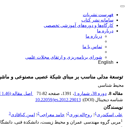
فهرست نشریات
سامانه نشر کتاب
کارگاه‌ها و دوره‌های آموزشی تخصصی
درباره ما
درباره ما
تماس با ما
شورای برنامه‌ریزی و ارتقای مجلات علمی
English
توسعة مدلی مناسب بر مبنای شبکة عصبی مصنوعی و ماشین بردار
محیط شناسی
مقاله 8
،
دوره 38، شماره 1
، 1391
، صفحه
71-82
اصل مقاله (
1.46 M
شناسه دیجیتال (DOI):
10.22059/jes.2012.29013
نویسندگان
3
2
2
1
علی اسکندری
؛
روح‌اله نوری
؛
حامد معراجی
؛
امین کیاقادی
1
مربی گروه مهندسی عمران و محیط زیست، دانشکدة فنی، دانشگاه 