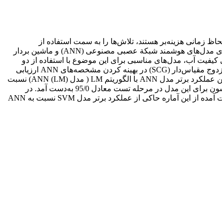
افزاری برای اندازه‌گیری برخی مشخصه‌های کیفی آب مانند اکسیژن‌خواهی بیوشیمیایی 5 روزه (BOD5) که از لحاظ زمانی هزینه‌بر هستند، تلاش‌ها را به سمت استفاده از
سنسورهای نرم‌افزای برای پیش‌بینی بهنگام BOD5 سوق داده است. هدف اصلی مقاله مذکور نیز توسعة سنسور نرم‌افزاری مناسب بر مبنای مدل‌های هوشمند شبکة عصبی مصنوعی (ANN) و ماشین بردار
ای این منظور با قرار دادن BOD5 به عنوان تابعی از دیگر متغیرهای کیفیت آب، مدل‌های مناسبی برای این موضوع با استفاده از دو
مدل ANN و SVM توسعه داده شد. در توسعة مدل ANN نقش توابع آموزش لونبرگ-مارکویت (LM)، پس انتشار ارتجاعی (RP) و گرادیان مزدوج مقیاس‌دار (SCG) در بهینه کردن مشخصه‌های ANN ارزیابی
شد. همچنین برای بهینه کردن مشخصه‌های مدل SVM از الگوریتم بهینه‌سازی جستجوی شبکة دو مرحله‌ای استفاده شد. نتایج این تحقیق مبین عملکرد برتر مدل ANN با الگوریتم LM ( مدل ANN (LM)) نسبت
به دو الگوریتم دیگر بود. همچنین مدل SVM نیز از عملکرد مناسبی در تخمین BOD5 برخوردار بود، به طوری‌که مقدار ضریب همبستگی پیرسون برای این مدل در مرحله تست معادل 95/0 به‌دست آمد. در
نهایت نیز بررسی‌های بیشتر برای ارزیابی یکی از دو مدل منتخب بر مبنای آماره نسبت تفاوت توسعه داده شده انجام پذیرفت که نتایج به‌دست آمده از این آماره حاکی از عملکرد برتر مدل SVM نسبت به ANN