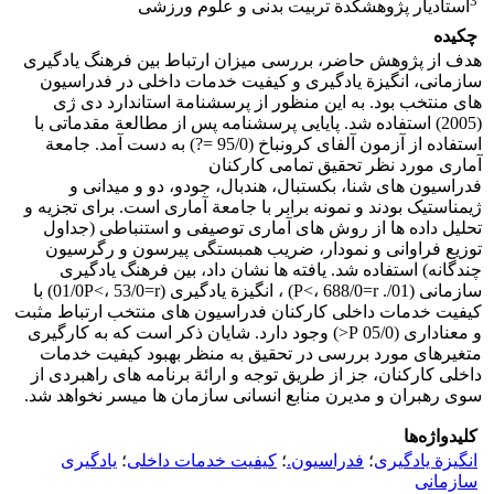
3
استادیار پژوهشکدة تربیت بدنی و علوم ورزشی
چکیده
هدف از پژوهش حاضر، بررسی میزان ارتباط بین فرهنگ یادگیری
سازمانی، انگیزة یادگیری و کیفیت خدمات داخلی در فدراسیون
های منتخب بود. به این منظور از پرسشنامة استاندارد دی ژی
(2005) استفاده شد. پایایی پرسشنامه پس از مطالعة مقدماتی با
استفاده از آزمون آلفای کرونباخ (95/0 =?) به دست آمد. جامعة
آماری مورد نظر تحقیق تمامی کارکنان
فدراسیون های شنا، بکستبال، هندبال، جودو، دو و میدانی و
ژیمناستیک بودند و نمونه برابر با جامعة آماری است. برای تجزیه و
تحلیل داده ها از روش های آماری توصیفی و استنباطی (جداول
توزیع فراوانی و نمودار، ضریب همبستگی پیرسون و رگرسیون
چندگانه) استفاده شد. یافته ها نشان داد، بین فرهنگ یادگیری
سازمانی (01/. P<، 688/0=r) ، انگیزة یادگیری (01/0P<، 53/0=r) با
کیفیت خدمات داخلی کارکنان فدراسیون های منتخب ارتباط مثبت
و معناداری (05/0 P<) وجود دارد. شایان ذکر است که به کارگیری
متغیرهای مورد بررسی در تحقیق به منظر بهبود کیفیت خدمات
داخلی کارکنان، جز از طریق توجه و ارائة برنامه های راهبردی از
سوی رهبران و مدیرن منابع انسانی سازمان ها میسر نخواهد شد.
کلیدواژه‌ها
انگیزة یادگیری
؛
فدراسیون.
؛
کیفیت خدمات داخلی
؛
یادگیری
سازمانی