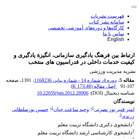
فهرست نشریات
سامانه نشر کتاب
کارگاه‌ها و دوره‌های آموزشی تخصصی
تماس با ما
English
ارتباط بین فرهنگ یادگیری سازمانی، انگیزة یادگیری و
کیفیت خدمات داخلی در فدراسیون های منتخب
نشریه مدیریت ورزشی
مقاله 5
،
دوره 4، شماره 14 - شماره پیاپی 1168236
، 1391
، صفحه
91-107
اصل مقاله (
173.48 K
)
شناسه دیجیتال (DOI):
10.22059/jsm.2012.28906
نویسندگان
2
1
امیر قنبر پور نصرتی
؛
وحید ساعت چیان
؛
حسین پورسلطانی
3
زرندی
1
دانشجوی دکتری دانشگاه تربیت معلم
2
دانشجوی کارشناسی ارشد دانشگاه تربیت معلم